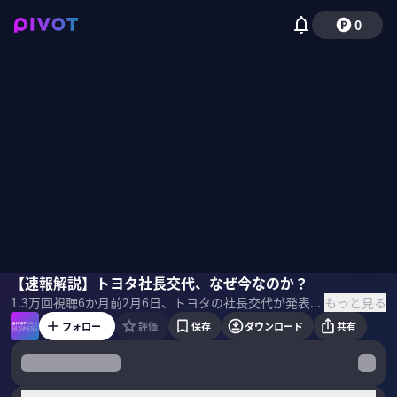
0
井上久男
【速報解説】トヨタ社長交代、なぜ今なのか？
佐々木紀彦
もっと見る
1.3万
回視聴
6か月前
2月6日、トヨタの社長交代が発表された。佐藤恒治社長はなぜ3年で退くのか？近健太・新社長はどんな人物なのか？今後のトヨタは何に重点的に取り組むのか？ジャーナリストの井上久男氏に速報解説してもらった。 ＜ゲスト＞ 井上久男｜ジャーナリスト NECを経て1992年朝日新聞社に中途入社。2024年独立。現在は主に企業経営や農業経営を取材し、講談社などの各種媒体で執筆するほか講演活動も行っている。『自動車会社が消える日』『日産VS.ゴーン支配と暗闘の20年』など著書多数。 ＜目次＞
フォロー
評価
保存
ダウンロード
共有