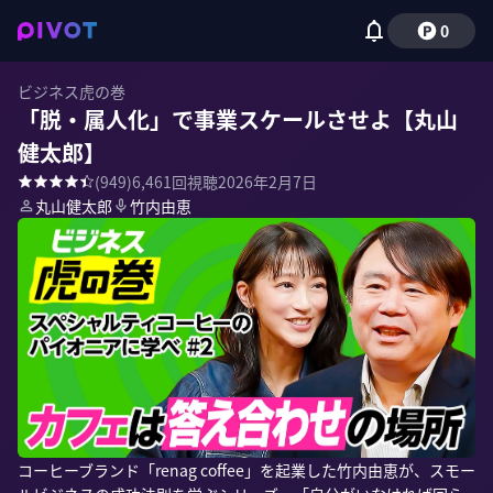
0
ビジネス虎の巻
「脱・属人化」で事業スケールさせよ【丸山
健太郎】
(
949
)
6,461
回視聴
2026年2月7日
丸山健太郎
竹内由恵
コーヒーブランド「renag coffee」を起業した竹内由恵が、スモー