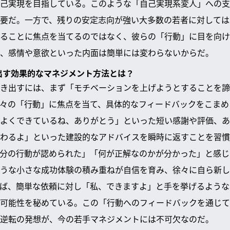
己実現を目指している。このような「自己実現系変人」への支
要だ。一方で、残りの安定志向が強い大多数の若者に対しては
ることに焦点を当てるのではなく、彼らの「行動」に目を向け
、感情や意欲といった内面は簡単には変わらないからだ。
き出す効果的なマネジメント方法とは？
き出すには、まず「モチベーションを上げようとすることを諦
々の「行動」に焦点を当て、具体的なフィードバックをこまめ
よくできているね、ありがとう」といった短い感謝や評価、あ
わるよ」といった建設的なアドバイスを瞬時に返すことを習慣
分の行動が認められた」「何が正解なのかが分かった」と感じ
うな小さな成功体験の積み重ねが自信を育み、徐々に自ら新し
ば、簡単な依頼に対し「私、できますよ」と手を挙げるような
可能性を秘めている。この「行動へのフィードバックを通じて
逆転の発想が、今の若手マネジメントには不可欠なのだ。