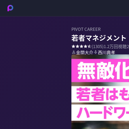
PIVOT CAREER
若者マネジメント
(
1305
)
1.2万
回視聴
金間大介
西川典孝