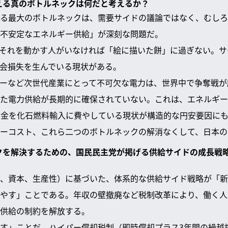
抱える真のボトルネックは何だと考えるか？
る最大のボトルネックは、需要サイドの議論ではなく、むしろ
不安定なエネルギー供給」が深刻な問題だ。
それを動かす人がいなければ「絵に描いた餅」に過ぎない。サ
会損失を生んでいる現状がある。
ターなど次世代産業にとって不可欠な電力は、世界中で争奪戦
た電力供給が長期的に確保されていない。これは、エネルギー
資金を化石燃料輸入に費やしている現状が構造的な円安要因に
ーコスト、これら二つのボトルネックの解消なくして、日本の
ックを解決するための、国民民主党が掲げる供給サイドの成長戦
、資本、生産性）に基づいた、体系的な供給サイド戦略が「新
やす」ことである。年収の壁撤廃など税制改革により、働く人
供給の制約を解放する。
す」ことだ。ハイパー償却税制（即時償却プラス3年間の繰越