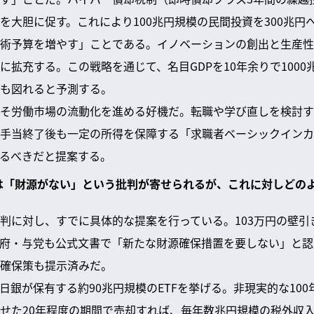
を大胆に促す。これにより100兆円規模の民間投資を300兆円
術予算を増やす」ことである。イノベーションの創出と生産性
に拡充する。この戦略を通じて、名目GDPを10年余りで100
も図れると予測する。
そ労働市場の流動化を進める好機だ。転職や学び直しを検討す
手当終了後も一定の所得を保障する「求職者ベーシックインカ
るべきだと提案する。
には「財源がない」という批判が寄せられるが、これに対しどの
判に対し、すでに具体的な提案を行っている。103万円の壁引
府・与党も公式文書で「新たな財源確保措置を要しない」と認
確保策も提示済みだ。
日銀が保有する約90兆円規模のETFを挙げる。非現実的な10
せた20年程度の期間で売却すれば、毎年数兆円規模の税外収