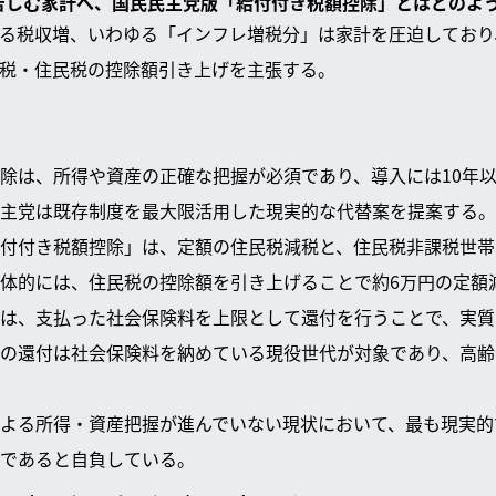
に苦しむ家計へ、国民民主党版「給付付き税額控除」とはどのよ
る税収増、いわゆる「インフレ増税分」は家計を圧迫しており
税・住民税の控除額引き上げを主張する。
除は、所得や資産の正確な把握が必須であり、導入には10年
主党は既存制度を最大限活用した現実的な代替案を提案する。
付付き税額控除」は、定額の住民税減税と、住民税非課税世帯
体的には、住民税の控除額を引き上げることで約6万円の定額
は、支払った社会保険料を上限として還付を行うことで、実質
の還付は社会保険料を納めている現役世代が対象であり、高齢
よる所得・資産把握が進んでいない現状において、最も現実的
であると自負している。