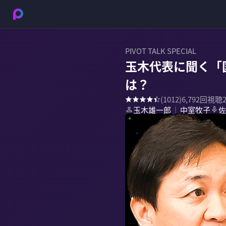
PIVOT TALK SPECIAL
玉木代表に聞く「
は？
(
1012
)
6,792
回視聴
玉木雄一郎
中室牧子
佐
｜