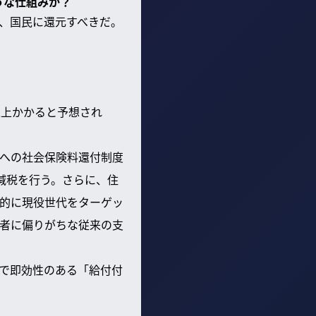
うな仕組みか？
、国民に還元すべきだ。
以上かかると予想され
への社会保険料還付制度
減税を行う。さらに、住
的に現役世代をターゲッ
者に偏りがちな従来の支
で即効性のある「給付付