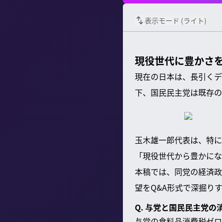
表示モード (
ライト
)
現役世代に豊かさ
現在の日本は、長引くデ
下、国民民主党は既存の
玉木雄一郎代表は、特に
「現役世代から豊かにな
本稿では、同党の経済政
望をQ&A形式で深掘り
Q. 与党と国民民主党
与党の食料品消費税ゼロ