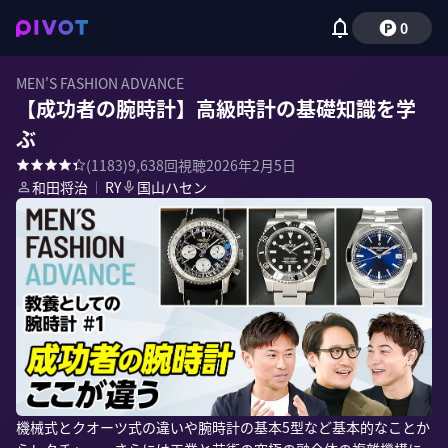
0
MEN'S FASHION ADVANCE
【成功者の腕時計】高級時計の基礎知識を学
ぶ
(
1183
)
9,638
回視聴
2026年2月5日
和田将治
｜
RY
国山ハセン
機械式とクオーツ式の違いや腕時計の基本5型など基本的なことか