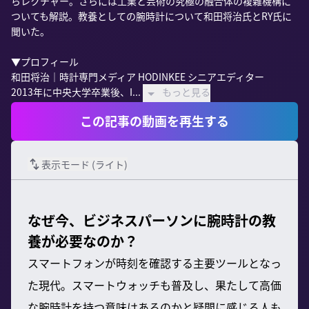
らレクチャー。さらには工業と芸術の究極の融合体の複雜機構に
ついても解説。教養としての腕時計について和田将治氏とRY氏に
聞いた。

▼プロフィール

和田将治｜時計専門メディア HODINKEE シニアエディター

2013年に中央大学卒業後、I...
もっと見る
この記事の動画を再生する
表示モード (
ライト
)
なぜ今、ビジネスパーソンに腕時計の教
養が必要なのか？
スマートフォンが時刻を確認する主要ツールとなっ
た現代。スマートウォッチも普及し、果たして高価
な腕時計を持つ意味はあるのかと疑問に感じる人も