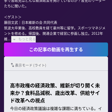
挙で各政党はどんな経済政策を掲げているのか？各党のリーダー
たちに聞いた。

＜ゲスト＞

藤田文武｜日本維新の会 共同代表

筑波大卒業後、高校教員を経て豪州等に留学。スポーツマネジメ
ントを修める。帰国後、関連企業で経営に参画し独立。2012年
維...
もっと見る
この記事の動画を再生する
表示モード (
ライト
)
高市政権の経済政策、維新が切り開く未
来か？食料品減税、歳出改革、供給サイ
ド改革への視点
今日の経済政策議論は複雑な課題に満ちている。イ