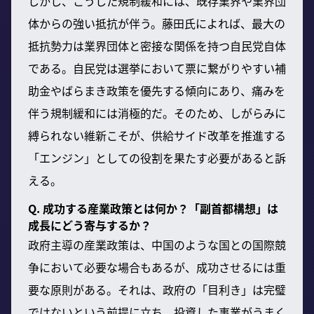
しかし、こうした規制緩和には、既存業界や業界団
体からの強い抵抗が伴う。藤田氏によれば、最大の
抵抗勢力は業界団体と密接な関係を持つ自民党自体
である。自民党は選挙において票に繋がりやすい補
助金やばらまき政策を優先する傾向にあり、痛みを
伴う規制緩和には消極的だ。そのため、しがらみに
縛られない維新こそが、供給サイド改革を推進する
「エンジン」としての役割を果たす必要があると訴
える。
Q. 成功する産業政策とは何か？「副首都構想」は
成長にどう寄与するか？
政府主導の産業政策は、中国のような国との国際競
争において必要な場合もあるが、成功させるには重
要な原則がある。それは、政府の「目利き」は完璧
ではないという前提に立ち、投資した事業がうまく