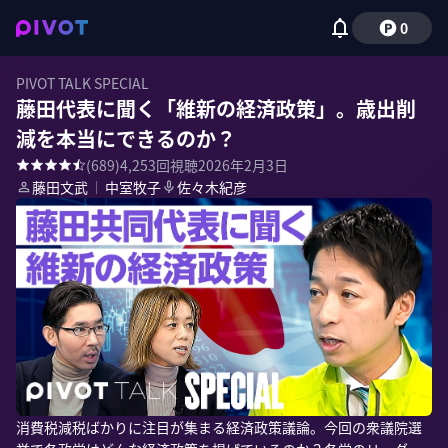
0
PIVOT TALK SPECIAL
藤田代表に聞く「維新の経済政策」。歳出削
減を本当にできるのか？
(
689
)
4,253
回視聴
2026年2月3日
藤田文武
｜
中室牧子
佐々木紀彦
消費税減税ばかりに注目が集まる経済政策議論。今回の衆議院選