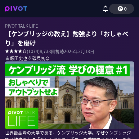
0
PIVOT TALK LIFE
【ケンブリッジの教え】勉強より「おしゃべ
り」を磨け
(
1074
)
8,738
回視聴
2026年2月18日
飯田史也
磯貝初奈
世界最高峰の大学である、ケンブリッジ大学。なぜケンブリッジ