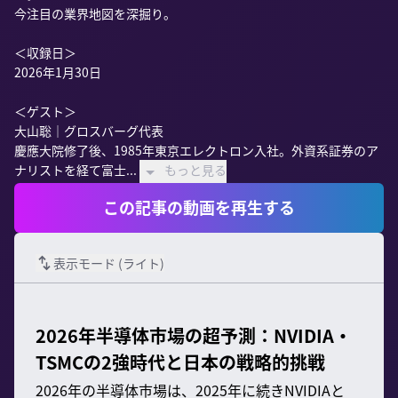
今注目の業界地図を深掘り。

＜収録日＞

2026年1月30日

＜ゲスト＞

大山聡｜グロスバーグ代表

慶應大院修了後、1985年東京エレクトロン入社。外資系証券のア
ナリストを経て富士...
もっと見る
この記事の動画を再生する
表示モード (
ライト
)
2026年半導体市場の超予測：NVIDIA・
TSMCの2強時代と日本の戦略的挑戦
2026年の半導体市場は、2025年に続きNVIDIAと