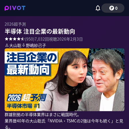
0
2026超予測
半導体 注目企業の最新動向
(
950
)
7,032
回視聴
2026年2月3日
大山聡
野嶋紗己子
群雄割拠の半導体業界はまさに戦国時代。

業界歴40年の大山聡氏「NVIDIA・TSMCの2強は今年も続く」と見
る。
