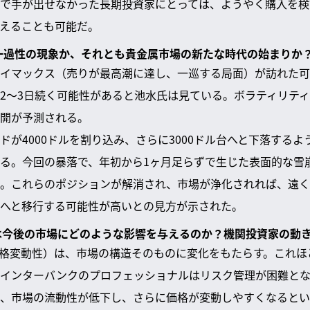
で手が出せなかった長期投資家にとっては、ようやく購入を検
えることも可能だ。
る一過性の現象か、それとも貴金属市場の新たな時代の始まりか
イマックス（売りが最高潮に達し、一巡する局面）が訪れた可
2～3日続く可能性があると池水氏は見ている。ボラティリテ
開が予測される。
ドが4000ドルを割り込み、さらに3000ドル台へと下落する
る。今回の暴落で、年初から1ヶ月足らずで生じた表面的な雪
。これらのポジションが解消され、市場が浄化されれば、遠く
へと移行する可能性が高いとの見方が示された。
ィは今後の市場にどのような影響を与えるのか？機関投資家の動
格変動性）は、市場の構造そのものに変化をもたらす。これほ
インターバンクのプロフェッショナルはリスク管理が困難とな
、市場の流動性が低下し、さらに価格が変動しやすくなるとい