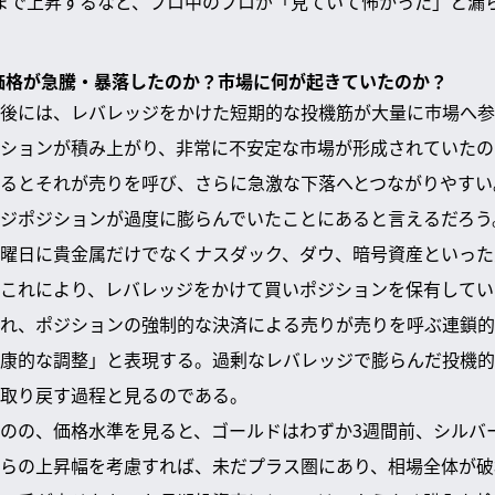
0ドルまで上昇するなど、プロ中のプロが「見ていて怖かった」と
に価格が急騰・暴落したのか？市場に何が起きていたのか？
後には、レバレッジをかけた短期的な投機筋が大量に市場へ参
ションが積み上がり、非常に不安定な市場が形成されていたの
るとそれが売りを呼び、さらに急激な下落へとつながりやすい
ジポジションが過度に膨らんでいたことにあると言えるだろう
曜日に貴金属だけでなくナスダック、ダウ、暗号資産といった
これにより、レバレッジをかけて買いポジションを保有してい
れ、ポジションの強制的な決済による売りが売りを呼ぶ連鎖的
康的な調整」と表現する。過剰なレバレッジで膨らんだ投機的
取り戻す過程と見るのである。
のの、価格水準を見ると、ゴールドはわずか3週間前、シルバ
らの上昇幅を考慮すれば、未だプラス圏にあり、相場全体が破