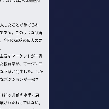
漏らすほどの異常な過熱状
入したことが挙げられ
である。このような状況
。今回の暴落の最大の要
。
主要なマーケットが一斉
た投資家が、マージンコ
な下落が発生した。しか
なポジションが一掃さ
ーは1ヶ月前の水準に戻
壊されたわけではない。