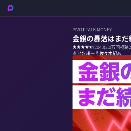
PIVOT TALK MONEY
金銀の暴落はまだ
(
2048
)
2.0万
回視聴
池水雄一
佐々木紀彦