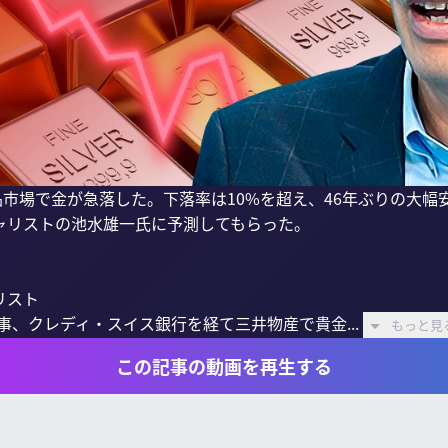
品市場で金が急落した。下落率は10%を超え、46年ぶりの大
ャリストの池水雄一氏に予測してもらった。

スト

商事、クレディ・スイス銀行を経て三井物産で貴金...
もっと見
この記事の動画を再生する