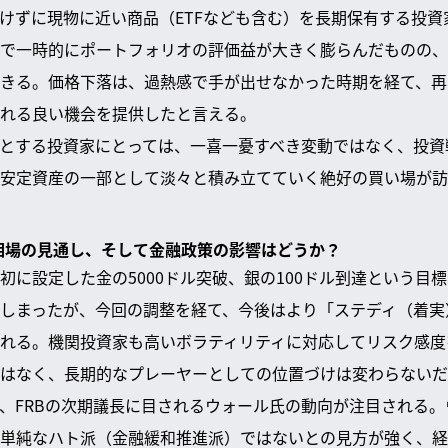
けずに現物に近い商品（ETFなども含む）を長期保有する投資
で一時的にポートフォリオの評価益が大きく膨らんだものの、
きる。価格下落は、過熱感で手が出せなかった時期を経て、再
れる良い機会を提供したと言える。
とする投資家にとっては、一喜一憂すべき変動ではなく、投資
安定資産の一部として淡々と積み立てていく絶好の買い場が訪
銀相場の見通し、そして金融政策の影響はどうか？
初に設定した金の5000ドル突破、銀の100ドル到達という目
しまったが、今回の調整を経て、今後はより「ステディ（着実
れる。機関投資家も高いボラティリティに対応してリスク感度
はなく、長期的なプレーヤーとしての位置づけは変わらないだ
、FRBの次期議長に目されるウォール氏の動向が注目される
単純なハト派（金融緩和推進派）ではないとの見方が強く、経