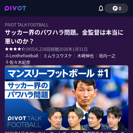
0
PIVOT TALK FOOTBALL
サッカー界のパワハラ問題。金監督は本当に
悪いのか？
(
905
)
6,228
回視聴
2026年1月31日
Leothefootball
｜
ミムラユウスケ
｜
木崎伸也
｜
垣内一之
佐々木紀彦