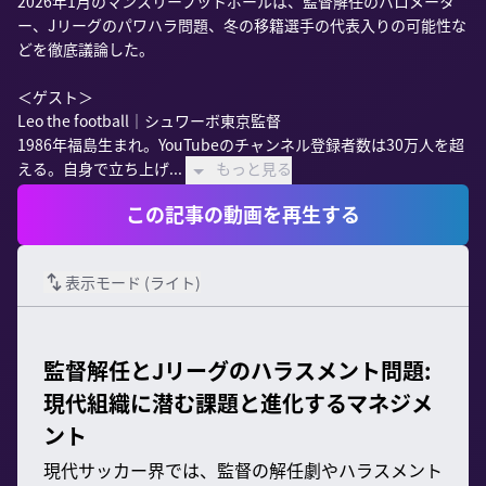
2026年1月のマンスリーフットボールは、監督解任のバロメータ
ー、Jリーグのパワハラ問題、冬の移籍選手の代表入りの可能性な
どを徹底議論した。

＜ゲスト＞

Leo the football｜シュワーボ東京監督

1986年福島生まれ。YouTubeのチャンネル登録者数は30万人を超
える。自身で立ち上げ...
もっと見る
この記事の動画を再生する
表示モード (
ライト
)
監督解任とJリーグのハラスメント問題:
現代組織に潜む課題と進化するマネジメ
ント
現代サッカー界では、監督の解任劇やハラスメント