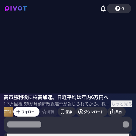
0
広木隆
高市勝利後に株高加速。日経平均は年内6万円へ
佐々木紀彦
もっと見る
1.3万
回視聴
6か月前
解散総選挙が報じられてから、株高が続いている。この勢いは選挙後も続くのか？選挙結果によって、マーケットはどう反応するのか？マネックス証券の広木隆チーフ・ストラテジストに分析してもらった。 ＜ゲスト＞ 広木隆｜マネックス証券 チーフ・ストラテジスト 神戸大学大学院・経済学研究科博士後期課程修了。博士(経済学)。社会構想大学院大学教授。国内銀行系投資顧問、外資系運用会社、ヘッジファンドなど運用機関でファンドマネージャー等を歴任。2010年より現職。 ＜目次＞
フォロー
評価
保存
ダウンロード
共有