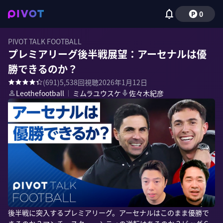
0
PIVOT TALK FOOTBALL
プレミアリーグ後半戦展望：アーセナルは優
勝できるのか？
(
691
)
5,538
回視聴
2026年1月12日
Leothefootball
｜
ミムラユウスケ
佐々木紀彦
後半戦に突入するプレミアリーグ。アーセナルはこのまま優勝で