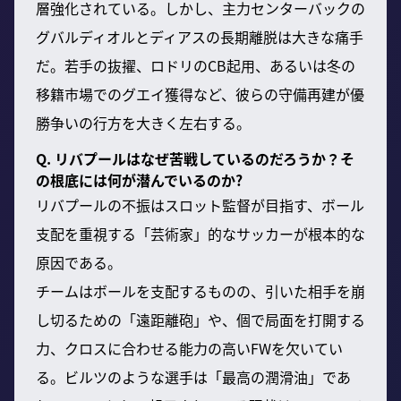
層強化されている。しかし、主力センターバックの
グバルディオルとディアスの長期離脱は大きな痛手
だ。若手の抜擢、ロドリのCB起用、あるいは冬の
移籍市場でのグエイ獲得など、彼らの守備再建が優
勝争いの行方を大きく左右する。
Q. リバプールはなぜ苦戦しているのだろうか？そ
の根底には何が潜んでいるのか?
リバプールの不振はスロット監督が目指す、ボール
支配を重視する「芸術家」的なサッカーが根本的な
原因である。
チームはボールを支配するものの、引いた相手を崩
し切るための「遠距離砲」や、個で局面を打開する
力、クロスに合わせる能力の高いFWを欠いてい
る。ビルツのような選手は「最高の潤滑油」であ