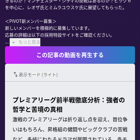
きるのか？マンチェスター・シティの逆転はあるのか？ビッグ６
を中心に、レオザ氏とミムラユウスケ氏に展望してもらった。

＜PIVOT新メンバー募集＞

新しいメンバーを積極的に募集しています。

応募の詳細は以下の採用特設サイトをご確認ください。

...
もっと見る
この記事の動画を再生する
表示モード (
ライト
)
プレミアリーグ前半戦徹底分析：強者の
哲学と苦境の真相
激戦のプレミアリーグは折り返し点を迎え、首位争
いはもちろん、昇格組の健闘やビッグクラブの苦戦
など、多岐にわたるドラマが展開されている。各チ