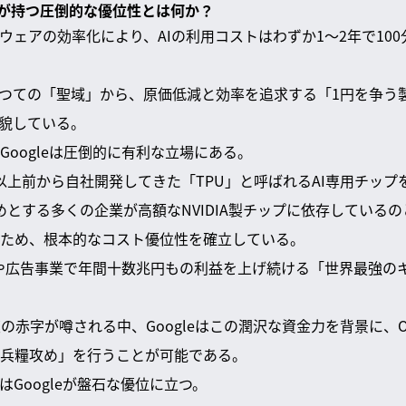
gleが持つ圧倒的な優位性とは何か？
ウェアの効率化により、AIの利用コストはわずか1〜2年で10
かつての「聖域」から、原価低減と効率を追求する「1円を争う
貌している。
oogleは圧倒的に有利な立場にある。
0年以上前から自社開発してきた「TPU」と呼ばれるAI専用チッ
じめとする多くの企業が高額なNVIDIA製チップに依存しているのと
ため、根本的なコスト優位性を確立している。
検索や広告事業で年間十数兆円もの利益を上げ続ける「世界最強の
規模の赤字が噂される中、Googleはこの潤沢な資金力を背景に、O
兵糧攻め」を行うことが可能である。
Googleが盤石な優位に立つ。