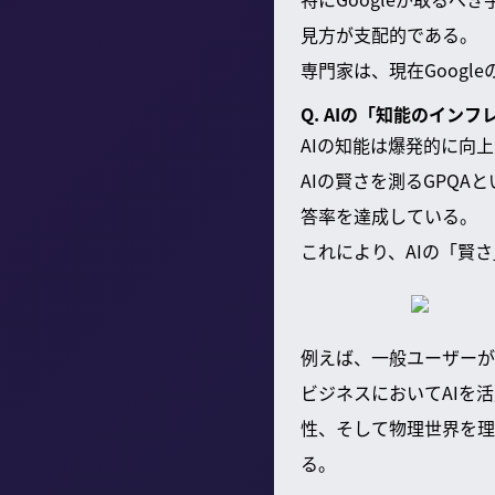
見方が支配的である。
専門家は、現在Googl
Q. AIの「知能のイン
AIの知能は爆発的に向
AIの賢さを測るGPQA
答率を達成している。
これにより、AIの「賢
例えば、一般ユーザーがC
ビジネスにおいてAIを
性、そして物理世界を理
る。