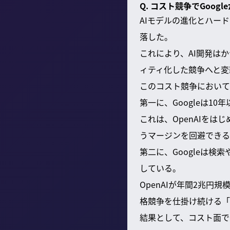
Q. コスト競争でGoo
AIモデルの進化とハード
落した。
これにより、AI開発は
ィティ化した競争へと変
このコスト競争においてG
第一に、Googleは1
これは、OpenAIをは
うマージンを回避できる
第二に、Googleは
している。
OpenAIが年間2兆円
格競争を仕掛け続ける「
結果として、コスト面では