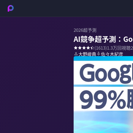
2026超予測
AI競争超予測：Go
(
1613
)
1.3万
回視聴
大野峻典
佐々木紀彦