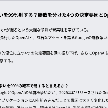
権争いを99%制する？勝敗を分けた4つの決定要因とO
Googleが握るという大胆な予測が現実味を帯びている。
行したOpenAIと、盤石なアセットを誇るGoogleの覇権争
圧倒的優位に立つ4つの決定要因を深く掘り下げ、さらにOpenA
察する。
I覇権争いを99%の確率で制すると言えるか？
gleとOpenAIのAI覇権争いだが、2025年にリリースされたGe
存アプリケーションにAIを組み込んだことで戦況は大きく変化し
き手を着実に進めた結果、現状ではOpenAIに逆転の突破口がほ