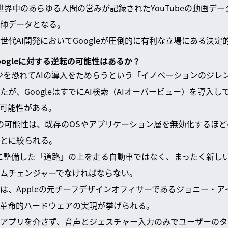
世界中のあらゆる人間の営みが記録されたYouTubeの動画デー
師データとなる。
世代AI開発においてGoogleが圧倒的に有利な立場にある決
たGoogleに対する逆転の可能性はあるか？
減少を恐れてAIの導入をためらうという「イノベーションのジレン
が、GoogleはすでにAI検索（AIオーバービュー）を導入
可能性がある。
逆転の可能性は、既存のOSやアプリケーション層を無効化するほ
とに絞られる。
丹念に整備した「道路」の上を走る自動車ではなく、まったく新し
ムチェンジャーでなければならない。
は、Appleの元チーフデザインオフィサーであるジョニー・
な革命的ハードウェアの実現が挙げられる。
アプリを介さず、音声とジェスチャー入力のみでユーザーのタ