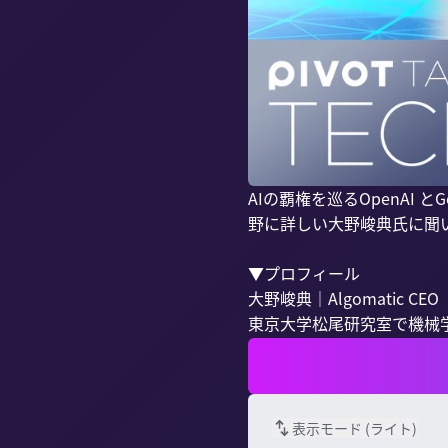
AIの覇権を巡るOpenAI 
野に詳しい大野峻典氏に聞い
▼プロフィール

大野峻典｜Algomatic CEO

東京大学松尾研究室で機械学習
表示モード (
ライト
)