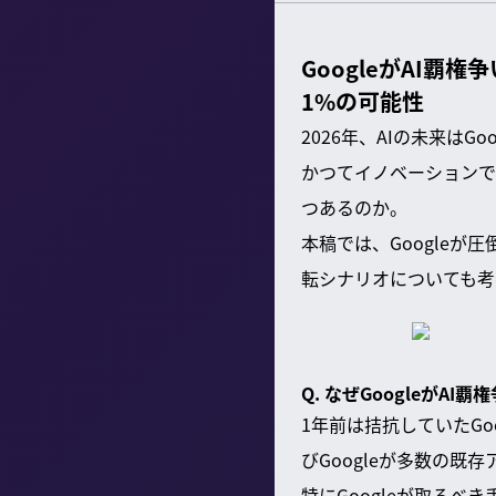
GoogleがAI覇
1%の可能性
2026年、AIの未来は
かつてイノベーションで先
つあるのか。
本稿では、Googleが
転シナリオについても考
Q. なぜGoogleがA
1年前は拮抗していたGoo
びGoogleが多数の既
特にGoogleが取るべ