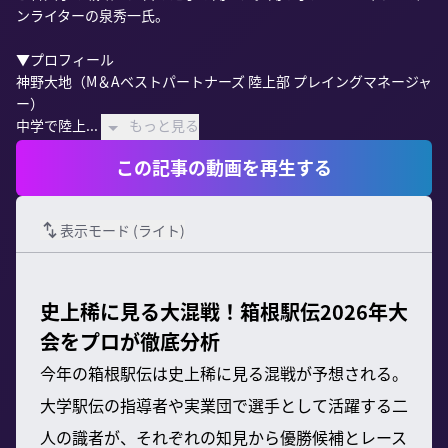
ンライターの泉秀一氏。

▼プロフィール

神野大地（M＆Aベストパートナーズ 陸上部 プレイングマネージャ
ー）

中学で陸上...
もっと見る
この記事の動画を再生する
表示モード (
ライト
)
史上稀に見る大混戦！箱根駅伝2026年大
会をプロが徹底分析
今年の箱根駅伝は史上稀に見る混戦が予想される。
大学駅伝の指導者や実業団で選手として活躍する二
人の識者が、それぞれの知見から優勝候補とレース