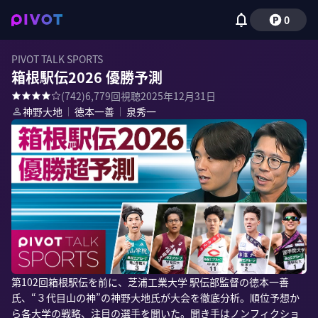
0
PIVOT TALK SPORTS
箱根駅伝2026 優勝予測
(
742
)
6,779
回視聴
2025年12月31日
神野大地
｜
徳本一善
｜
泉秀一
第102回箱根駅伝を前に、芝浦工業大学 駅伝部監督の徳本一善
氏、“３代目山の神”の神野大地氏が大会を徹底分析。順位予想か
ら各大学の戦略、注目の選手を聞いた。聞き手はノンフィクショ