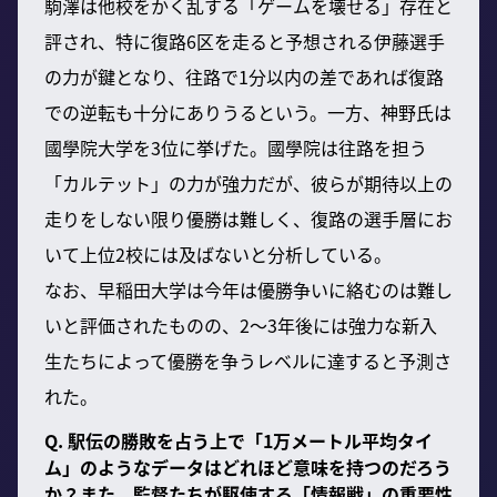
駒澤は他校をかく乱する「ゲームを壊せる」存在と
評され、特に復路6区を走ると予想される伊藤選手
の力が鍵となり、往路で1分以内の差であれば復路
での逆転も十分にありうるという。一方、神野氏は
國學院大学を3位に挙げた。國學院は往路を担う
「カルテット」の力が強力だが、彼らが期待以上の
走りをしない限り優勝は難しく、復路の選手層にお
いて上位2校には及ばないと分析している。
なお、早稲田大学は今年は優勝争いに絡むのは難し
いと評価されたものの、2〜3年後には強力な新入
生たちによって優勝を争うレベルに達すると予測さ
れた。
Q. 駅伝の勝敗を占う上で「1万メートル平均タイ
ム」のようなデータはどれほど意味を持つのだろう
か？また、監督たちが駆使する「情報戦」の重要性