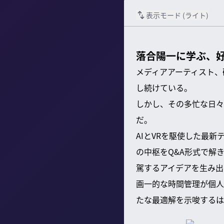
表示モード (
ライト
)
落合陽一に学ぶ、
メディアアーティスト、
し続けている。
しかし、その多忙な日々
だ。
AIとVRを駆使した最
の中枢をQ&A形式で解
駕するアイデアを生み出
画一的な時間管理が個人
たな最適解を示唆するは