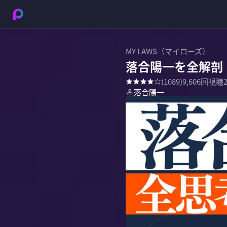
MY LAWS（マイローズ）
落合陽一を全解剖
(
1089
)
9,606
回視聴
落合陽一