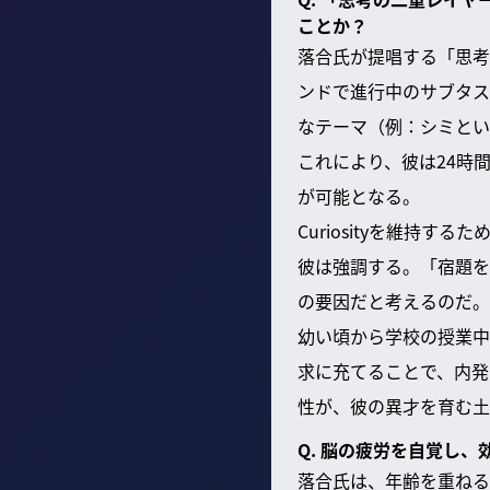
ことか？
落合氏が提唱する「思考
ンドで進行中のサブタス
なテーマ（例：シミとい
これにより、彼は24時
が可能となる。
Curiosityを維持
彼は強調する。「宿題を
の要因だと考えるのだ。
幼い頃から学校の授業中
求に充てることで、内発
性が、彼の異才を育む土
Q. 脳の疲労を自覚し
落合氏は、年齢を重ねる