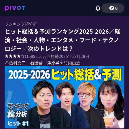
0
ランキング超分析
ヒット総括＆予測ランキング2025-2026／経
済・社会・人物・エンタメ・フード・テクノ
ロジー／次のトレンドは？
(
1589
)
1.6万
回視聴
2025年12月28日
西村真二
｜
石田健
｜
澤原昇
竹内由恵