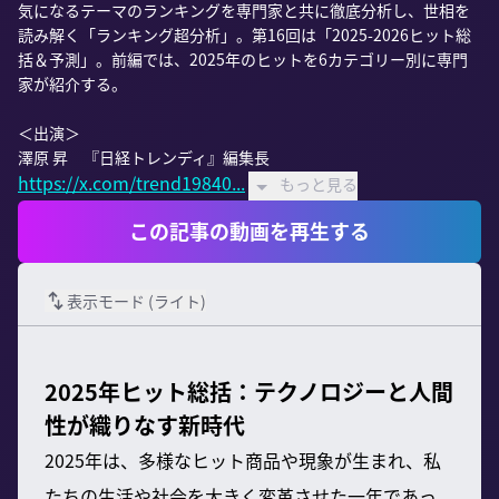
気になるテーマのランキングを専門家と共に徹底分析し、世相を
読み解く「ランキング超分析」。第16回は「2025-2026ヒット総
括＆予測」。前編では、2025年のヒットを6カテゴリー別に専門
家が紹介する。

＜出演＞

https://x.com/trend19840...
もっと見る
この記事の動画を再生する
表示モード (
ライト
)
2025年ヒット総括：テクノロジーと人間
性が織りなす新時代
2025年は、多様なヒット商品や現象が生まれ、私
たちの生活や社会を大きく変革させた一年であっ