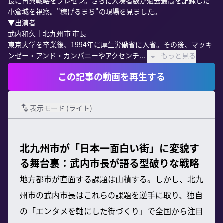
長に再興戦略をプレゼン。さらに入場者数が過去最高を記録した
小倉城を視察。"稼げるまち"の現場を見ました。

▼出演者

武内和久｜北九州市 市長

東京大学を卒業後、1994年に厚生労働省に入省。その後、マッキ
ンゼー・アンド・カンパニーやアクセンチ...
もっと見る
この記事の動画を再生する
表示モード (
ライト
)
北九州市が「日本一面白い街」に変貌す
る舞台裏：武内市長が語る型破りな戦略
地方都市が直面する課題は山積する。しかし、北九
州市の武内市長はこれらの課題を逆手に取り、独自
の「エンタメを軸にした街づくり」で全国から注目