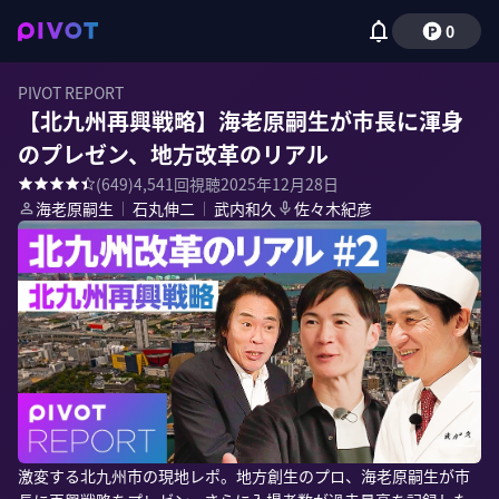
0
PIVOT REPORT
【北九州再興戦略】海老原嗣生が市長に渾身
のプレゼン、地方改革のリアル
(
649
)
4,541
回視聴
2025年12月28日
海老原嗣生
｜
石丸伸二
｜
武内和久
佐々木紀彦
激変する北九州市の現地レポ。地方創生のプロ、海老原嗣生が市