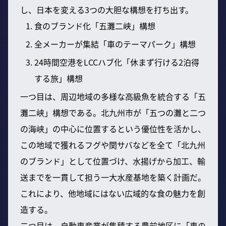
し、日本を変える3つの大胆な構想を打ち出す。
食のブランド化「五灘二峡」構想
全メーカーが集結「車のテーマパーク」構想
24時間空港をLCCハブ化「休まず行ける2泊得
する旅」構想
一つ目は、周辺地域の多様な高級魚を統合する「五
灘二峡」構想である。北九州市が「五つの灘と二つ
の海峡」の中心に位置するという優位性を活かし、
この地域で獲れるフグや関サバなどを全て「北九州
のブランド」として位置づけ、水揚げから加工、輸
送までを一貫して担う一大水産基地を築く計画だ。
これにより、他地域にはない広域的な食の魅力を創
造する。
二つ目は、自動車産業が集積する豊前地区に「車の