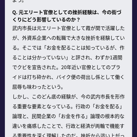
Q. 元エリート官僚としての挫折経験は、今の街づ
くりにどう影響しているのか？
武内市長は元エリート官僚として霞が関で活躍した
が、外資系企業への転職で大きな挫折を経験してい
る。そこでは「お金を配ることは知っているが、作
ることは分かっていない」と評され、わずか1週間
でクビを宣告された。20年近い官僚としてのプラ
イドは打ち砕かれ、バイク便の荷出し係として働く
屈辱も味わったという。
しかし、このどん底の経験が、今の武内市長を形作
る重要な要素となっている。行政の「お金を配る」
論理と、民間企業の「お金を作る」論理の根本的な
違いを痛感したことで、行政と経済が両輪で機能す
る重要性を深く理解したのだ。挫折から這い上がっ