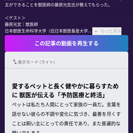
主ができることを獣医師の藤原光宏氏が教えてもらった。

＜ゲスト＞

藤原光宏｜獣医師

日本獣医生命科学大学（旧日本獣医畜産大学...
もっと見る
この記事の動画を再生する
表示モード (
ライト
)
愛するペットと長く健やかに暮らすため
に 獣医が伝える「予防医療と終活」
ペットは私たち人間にとって家族の一員だ。言葉を
話せない彼らの不調や変化に気づき、最善を尽くす
ことは飼い主にとっての責任であり、また普遍的な
願いでもある。