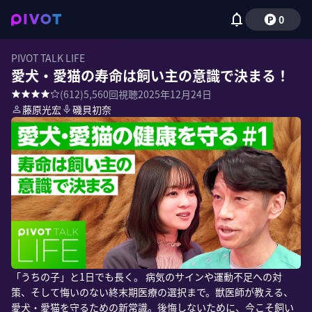
0
PIVOT TALK LIFE
愛犬・愛猫の寿命は飼い主の意識で決まる！
(
612
)
5,560
回視聴
2025年12月24日
藤原光宏
磯貝初奈
「うちの子」と1日でも長く。 病気のサインや運動不足への対
策、そして悔いのない終末期医療の選択まで。獣医師が教える、
愛犬・愛猫を守るための新常識。後悔しないために、今こそ飼い