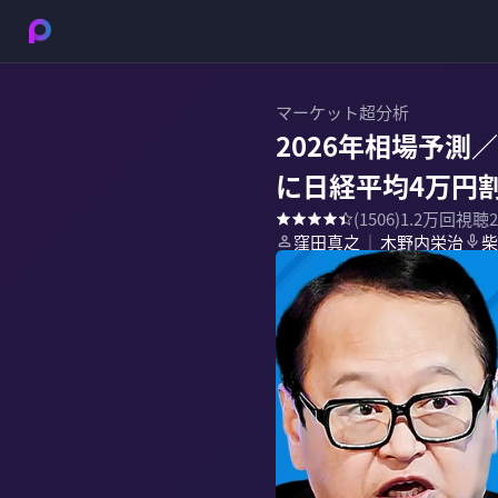
マーケット超分析
2026年相場予測
に日経平均4万円
(
1506
)
1.2万
回視聴
窪田真之
木野内栄治
柴
｜