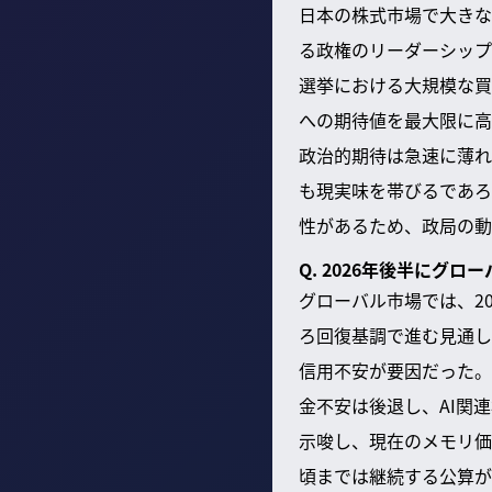
日本の株式市場で大きな
る政権のリーダーシップ
選挙における大規模な買
への期待値を最大限に高
政治的期待は急速に薄れ
も現実味を帯びるであろ
性があるため、政局の動
Q. 2026年後半にグ
グローバル市場では、2
ろ回復基調で進む見通し
信用不安が要因だった。
金不安は後退し、AI関
示唆し、現在のメモリ価
頃までは継続する公算が