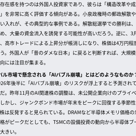
存在感を持つのは外国人投資家であり、彼らは「構造改革や成
」を非常に高く評価する傾向がある。小泉政権時の郵政解散や
い入れが、その典型的な事例である。解散総選挙での勝利は、
め、大量の資金流入を誘発する可能性が高いだろう。逆に、3
、高市トレードによる上昇分が帳消しになり、株価は4万円程
う。外国人が「昔のダメな日本」に戻ると判断すれば、大規模
向には注目が集まる。
ローバル市場で懸念される「AIバブル崩壊」とはどのようなものか
026年後半に「AIバブル崩壊」のリスクが浮上すると予測され
だ。昨年11月のAI関連株の調整は、未公開企業向けのプライ
しかし、ジャンクボンド市場が年末をピークに回復する季節性
連株は反発すると見られている。DRAMなど半導体メモリ価格の
格がピークだとしても、TSMCの設備投資の動向から半導体ブー
大きい。