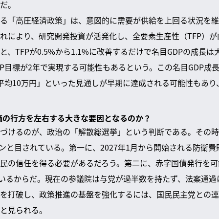
だ。
る「高圧経済政策」は、意図的に需要が供給を上回る状況を維
れにより、研究開発投資が活発化し、全要素生産性（TFP）
、TFPが0.5%から1.1%に改善するだけで名目GDPの成長
DP目標が2年で実現する可能性もあるという。この名目GDP成
平均10万円」といった見通しが早期に達成される可能性もあり
株価の行方を左右する大きな要因となるのか？
づけるのが、政治の「解散総選挙」という判断である。その時
ラインと目されている。第一に、2027年1月から開始される防衛
民の信任を得る必要があるだろう。第二に、赤字国債発行を可
っているからだ。現在の参議院は与党が過半数を持たず、法案通
を打破し、政策推進の基盤を強化するには、国民民主党との連
と見られる。