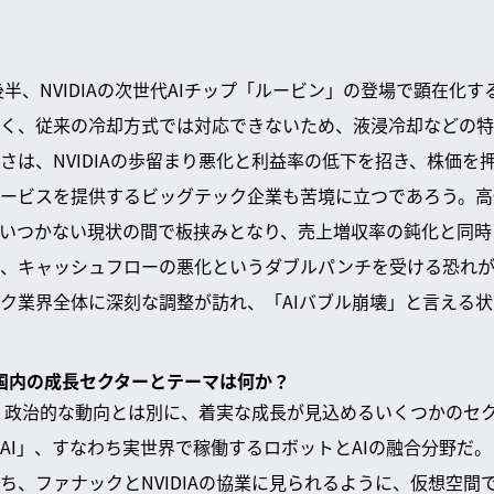
後半、NVIDIAの次世代AIチップ「ルービン」の登場で顕在化
く、従来の冷却方式では対応できないため、液浸冷却などの特
さは、NVIDIAの歩留まり悪化と利益率の低下を招き、株価を
ービスを提供するビッグテック企業も苦境に立つであろう。高
いつかない現状の間で板挟みとなり、売上増収率の鈍化と同時
め、キャッシュフローの悪化というダブルパンチを受ける恐れ
ク業界全体に深刻な調整が訪れ、「AIバブル崩壊」と言える
べき国内の成長セクターとテーマは何か？
は、政治的な動向とは別に、着実な成長が見込めるいくつかのセ
AI」、すなわち実世界で稼働するロボットとAIの融合分野だ
ち、ファナックとNVIDIAの協業に見られるように、仮想空間