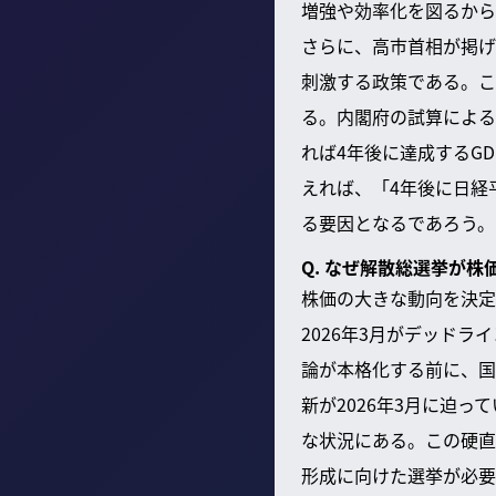
増強や効率化を図るから
さらに、高市首相が掲げ
刺激する政策である。こ
る。内閣府の試算によると
れば4年後に達成するG
えれば、「4年後に日経
る要因となるであろう。
Q. なぜ解散総選挙が
株価の大きな動向を決定
2026年3月がデッド
論が本格化する前に、国
新が2026年3月に迫
な状況にある。この硬直
形成に向けた選挙が必要