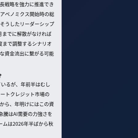
長戦略を強力に推進でき
アベノミクス開始時の総
そうしたリーダーシップ
月までに解散がなければ
度まで調整するシナリオ
な資金流出に繋がる可能
？
ているが、年前半はむし
ベートクレジット市場の
から、年明けにはこの資
急騰はAI需要の力強さを
ムは2026年半ばから秋