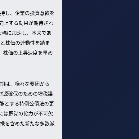
持し、企業の投資意欲を
が向上する効果が期待され
は大幅に加速し、本来であ
長と株価の連動性を踏ま
、株価の上昇速度を早め
期は、様々な要因から
費財源確保のための増税議
能とする特例公債法の更
過には野党の協力が不可欠
携を含めた新たな多数派