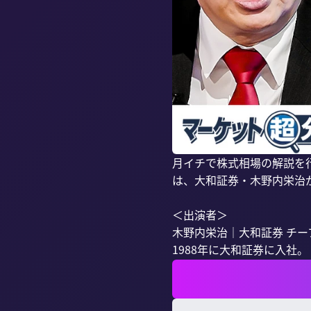
月イチで株式相場の解説を行
は、大和証券・木野内栄治が
＜出演者＞

木野内栄治｜大和証券 チー
1988年に大和証券に入社。