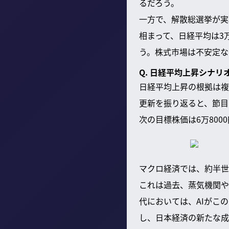
るだろう。
一方で、解散総選挙が実
相まって、日経平均は3
う。株式市場は不安定な
Q. 日経平均上昇シナ
日経平均上昇の根拠は複
更新を振り返ると、節目
次の目標株価は6万800
マクロ経済では、約半世
これは過去、蒸気機関や
代においては、AIがこ
し、日本経済の新たな成