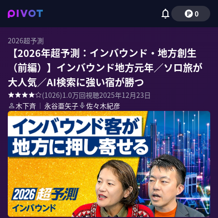
0
2026超予測
【2026年超予測：インバウンド・地方創生
（前編）】インバウンド地方元年／ソロ旅が
大人気／AI検索に強い宿が勝つ
(
1026
)
1.0万
回視聴
2025年12月23日
木下斉
｜
永谷亜矢子
佐々木紀彦