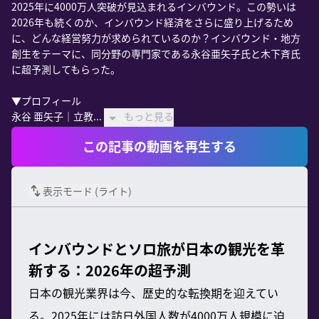
2025年に4000万人突破が見込まれるインバウンド。この勢いは
2026年も続くのか、インバウンド経済をさらに盛り上げるため
に、どんな経営努力が求められているのか？インバウンド・地方
創生をテーマに、同分野の専門家である永谷亜矢子氏と木下斉氏
に超予測してもらった。

▼プロフィール

永谷 亜矢子｜立教...
もっと見る
この記事の動画を再生する
表示モード (
ライト
)
インバウンドとソロ旅が日本の観光を革
新する：2026年の超予測
日本の観光業界は今、歴史的な転換期を迎えてい
る。2025年には訪日外国人数が4000万人規模に迫