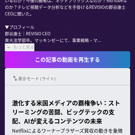
いるのか？今後の勝者は、ネットフリックスなのか？YouTubeな
のか？テレビ視聴データ分析などを手掛けるREVISIOの郡谷康士
CEOに聞いた。

▼プロフィール

郡谷康士｜REVISIO CEO

東大法学部卒。マッキンゼーにて、事業戦略・マ...
もっと見る
この記事の動画を再生する
表示モード (
ライト
)
激化する米国メディアの覇権争い：スト
リーミングの苦闘、ビッグテックの支
配、AIが変えるコンテンツの未来
Netflixによるワーナーブラザーズ買収の動きを象徴