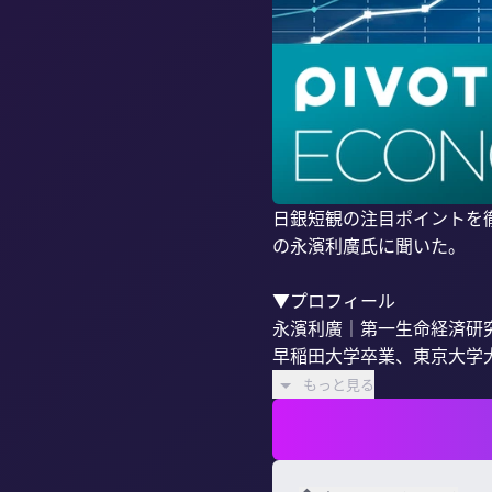
日銀短観の注目ポイントを
の永濱利廣氏に聞いた。

▼プロフィール

永濱利廣｜第一生命経済研究
早稲田大学卒業、東京大学大
もっと見る