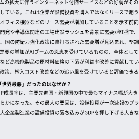
ームの拡大に伴うインターネット付随サービスなどの好調がそ
している。これは企業が設備投資を購入ではなくリースで賄う
オフィス機器などのリース需要が増加していることを示す前向
開発や半導体関連の工場建設ラッシュを背景に需要が旺盛で、
、国の防衛力強化政策に裏打ちされた需要増が見込まれ、堅調
需要の増加がAIブームの恩恵を受けているものの、全体とし
など高機能製品の原材料価格の下落が利益率改善に貢献してい
府政策、輸入コスト改善などの追い風を受けていると評価できる
が「世界最悪」だったのはなぜか？
月期GDP成長率は、主要先進国・新興国の中で最もマイナス幅が大
らかになった。その最大の要因は、設備投資が一次速報のプラ
大企業製造業の設備投資の落ち込みがGDPを押し下げる大き