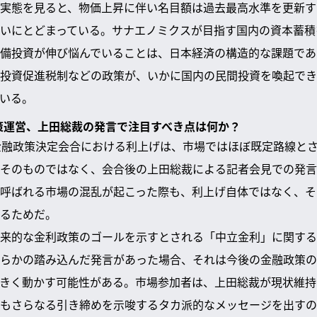
実態を見ると、物価上昇に伴い名目額は過去最高水準を更新す
いにとどまっている。サナエノミクスが目指す国内の資本蓄積
備投資が伸び悩んでいることは、日本経済の構造的な課題であ
投資促進税制などの政策が、いかに国内の民間投資を喚起でき
いる。
政策運営、上田総裁の発言で注目すべき点は何か？
金融政策決定会合における利上げは、市場ではほぼ既定路線と
そのものではなく、会合後の上田総裁による記者会見での発言
呼ばれる市場の混乱が起こった際も、利上げ自体ではなく、そ
るためだ。
来的な金利政策のゴールを示すとされる「中立金利」に関する
らかの踏み込んだ発言があった場合、それは今後の金融政策の
きく動かす可能性がある。市場参加者は、上田総裁が現状維持
もさらなる引き締めを示唆するタカ派的なメッセージを出すの