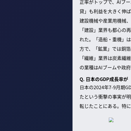
正率がトップで、AIブ
貸」も利益を大きく伸ば
建設機械や産業用機械、
「建設」業界も都心の再
れた。「造船・重機」は
方で、「鉱業」では銅箔
「繊維」業界は炭素繊維
の業種はAIブームや政
Q. 日本のGDP成長率
日本の2024年7-9
たという衝撃の事実が明
転じたことにある。特に