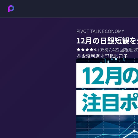
PIVOT TALK ECONOMY
12月の日銀短観を
(
958
)
7,422
回視聴
2
永濱利廣
野嶋紗己子