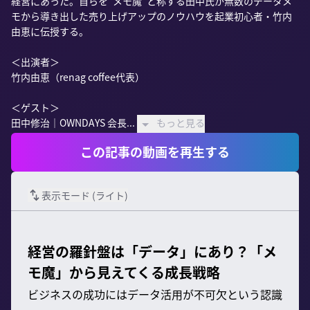
経営にあった。自らを“メモ魔”と称する田中氏が無数のデータメ
モから導き出した売り上げアップのノウハウを起業初心者・竹内
由恵に伝授する。

＜出演者＞

竹内由恵（renag coffee代表）

＜ゲスト＞

田中修治｜OWNDAYS 会長...
もっと見る
この記事の動画を再生する
表示モード (
ライト
)
経営の羅針盤は「データ」にあり？「メ
モ魔」から見えてくる成長戦略
ビジネスの成功にはデータ活用が不可欠という認識