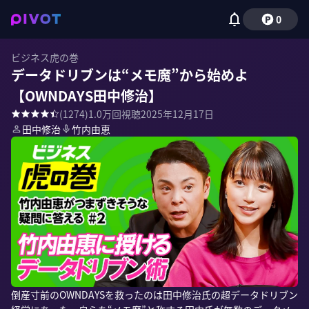
0
ビジネス虎の巻
データドリブンは“メモ魔”から始めよ
【OWNDAYS田中修治】
(
1274
)
1.0万
回視聴
2025年12月17日
田中修治
竹内由恵
倒産寸前のOWNDAYSを救ったのは田中修治氏の超データドリブン