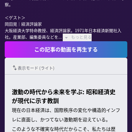
察。

＜ゲスト＞

岡田晃｜経済評論家

大阪経済大学特命教授、経済評論家。1971年日本経済新聞社入
社。産業部、編集委員などを...
もっと見る
この記事の動画を再生する
表示モード (
ライト
)
激動の時代から未来を学ぶ: 昭和経済史
が現代に示す教訓
現在の日本経済は、国際秩序の変化や構造的インフ
レに直面し、かつてない激動期を迎えている。
このような不確実な時代だからこそ、私たちは歴