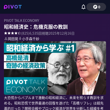
0
PIVOT TALK ECONOMY
昭和経済史：危機克服の教訓
(
825
)
6,535
回視聴
2025年12月16日
岡田晃
小手森千紗
大恐慌からバブルまで激動の昭和経済に、未来を照らす教訓を求
める。昭和恐慌で世界最速の回復を遂げた「高橋リフレ」は超先
進的だった？関税合戦やブロック経済が世界を分断した経緯を考