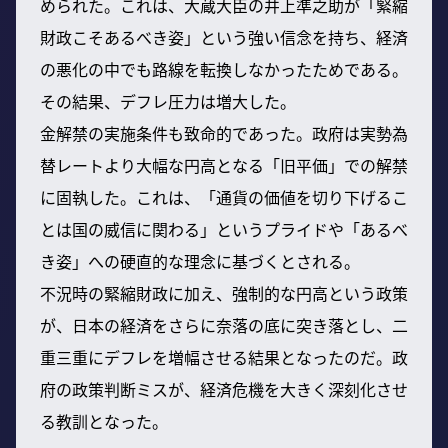
められた。これは、大蔵大臣の井上準之助が「緊縮
財政こそあるべき姿」という強い信念を持ち、経済
の悪化の中でも路線を転換しなかったためである。
その結果、デフレ圧力は増大した。
金解禁の実施条件も致命的であった。政府は実勢為
替レートより大幅な円高となる「旧平価」での解禁
に固執した。これは、「通貨の価値を切り下げるこ
とは国の威信に関わる」というプライドや「あるべ
き姿」への硬直的な理念に基づくとされる。
不況時の緊縮財政に加え、強制的な円高という政策
が、日本の経済をさらに奈落の底に突き落とし、二
重三重にデフレを増幅させる結果となったのだ。政
府の政策判断ミスが、経済危機を大きく深刻化させ
る教訓となった。