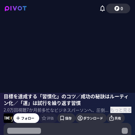
0
堀田秀吾
目標を達成する「習慣化」のコツ／成功の秘訣はルーティ
ン化／「運」は試行を繰り返す習慣
もっと見る
2.0万
回視聴
7か月前
多忙なビジネスパーソンへ、圧倒的な成果を上げている著名人が時間術のヒントを提供する「TIME IS」。今回は、明治大学教授の堀田秀吾氏に「目標を達成する習慣化のコツ」を聞いた。 ＜出演者＞ 堀田秀吾｜明治大学 教授 ＜参考書籍＞ 『科学的に証明された すごい習慣大百科』
フォロー
評価
保存
ダウンロード
共有