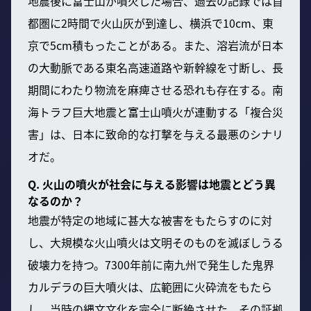
地震後に富士山が噴火した場合、過去の記録では首
都圏に2時間で火山灰が到達し、横浜で10cm、東
京で5cm積もったことがある。また、溶岩流が日本
の大動脈である東名高速道路や新幹線を寸断し、長
期間にわたり物流を麻痺させる恐れも存在する。南
海トラフ巨大地震と富士山噴火が連動する「複合災
害」は、日本に致命的な打撃を与える最悪のシナリ
オだ。
Q. 火山の噴火が社会に与える影響は地震とどう異
なるのか？
地震が特定の地域に甚大な被害をもたらすのに対
し、大規模な火山噴火は文明そのものを滅ぼしうる
破壊力を持つ。7300年前に南九州で発生した鬼界
カルデラの巨大噴火は、広範囲に火砕流をもたら
し、当時の縄文文化を完全に断絶させた。その証拠