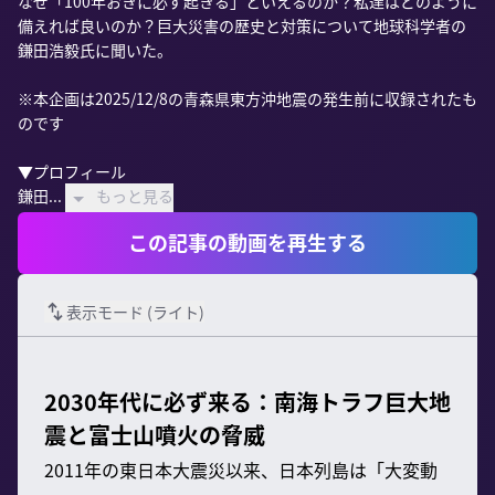
なぜ「100年おきに必ず起きる」といえるのか？私達はどのように
備えれば良いのか？巨大災害の歴史と対策について地球科学者の
鎌田浩毅氏に聞いた。

※本企画は2025/12/8の青森県東方沖地震の発生前に収録されたも
のです

▼プロフィール

鎌田...
もっと見る
この記事の動画を再生する
表示モード (
ライト
)
2030年代に必ず来る：南海トラフ巨大地
震と富士山噴火の脅威
2011年の東日本大震災以来、日本列島は「大変動