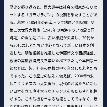
歴史を振り返ると、巨大災害は社会を根底からリセ
ットする「ガラガラポン」の役割を果たすことがあ
る。幕末（1854年の南海トラフ地震と同時期）や
第二次世界大戦後（1946年の南海トラフ地震と同
時期）の混乱期には、古い権威が失墜し、20代か
ら30代の若者たちが中心となって新しい日本を創
造した。明治維新を推進した伊藤博文や西郷隆盛、
戦後の高度経済成長を築いた松下幸之助や本田宗一
郎などは、皆、社会の危機の中で台頭した若者たち
であった。この歴史の法則に倣えば、2030年代に
起こりうる次の巨大災害も、現代の若者たちに新し
い日本を立て直す大きなチャンスをもたらす可能性
がある。この危機を単なる破壊としてではなく、新
たな時代を切り開く機会と捉え、未来を担う世代が