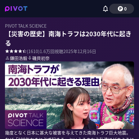
0
PIVOT TALK SCIENCE
【災害の歴史】南海トラフは2030年代に起き
る
(
1610
)
1.6万
回視聴
2025年12月16日
鎌田浩毅
磯貝初奈
幾度となく日本に甚大な被害を与えてきた南海トラフ巨大地震。