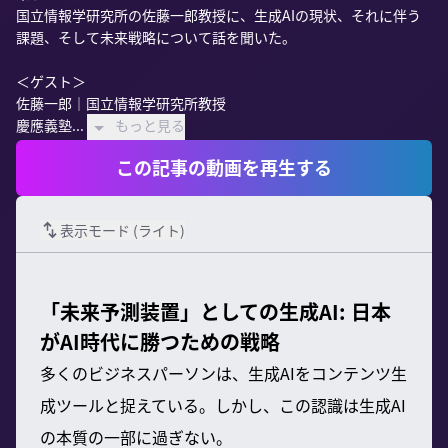
国立情報学研究所の佐藤一郎教授に、生成AIの現状、それに伴う
課題、そして未来戦略について話を聞いた。

＜ゲスト＞

佐藤一郎｜国立情報学研究所教授

慶應義塾...
もっと見る
この記事の動画を再生する
表示モード (
ライト
)
「未来予測装置」としての生成AI: 日本
がAI時代に勝つための戦略
多くのビジネスパーソンは、生成AIをコンテンツ生
成ツールと捉えている。しかし、この認識は生成AI
の本質の一部に過ぎない。