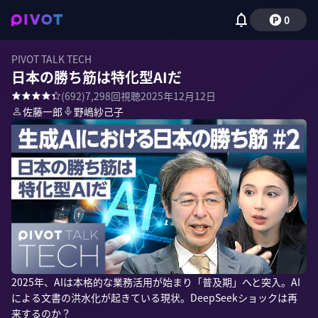
0
PIVOT TALK TECH
日本の勝ち筋は特化型AIだ
(
692
)
7,298
回視聴
2025年12月12日
佐藤一郎
野嶋紗己子
2025年、AIは本格的な業務活用が始まり「普及期」へと突入。AI
による文書の洪水化が起きている現状。DeepSeekショックは再
来するのか？
