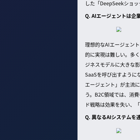
した「DeepSeek
Q. AIエージェント
理想的なAIエージェン
的に実現は難しい。多く
ジネスモデルに大きな影
SaaSを呼び出すように
エージェント」が主流に
う。B2C領域では、消費
ド戦略は効果を失い、「
Q. 異なるAIシステ