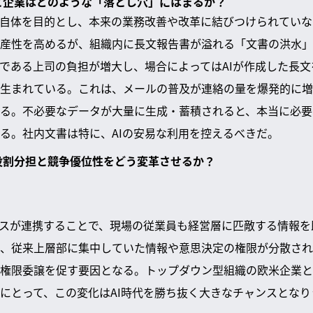
すると企業はどのような「落とし穴」にはまるか？
入自体を目的とし、本来の業務改善や改革に結びつけられていな
産性を高めるが、組織内に長文報告書が溢れる「文書の洪水」
である上司の負担が増大し、場合によってはAIが作成した長文
生まれている。これは、メールの普及が連絡の量を爆発的に増
る。不必要なデータが大量に生成・蓄積されると、本当に必要
る。社内文書は特に、AIの安易な利用を控えるべきだ。
の役割分担と競争優位性をどう変革させるか？
ースが連携することで、現場の従業員も経営層に匹敵する情報
、従来上層部に集中していた情報や意思決定の権限が分散され
権限委譲を促す要因となる。トップダウン型組織の欧米企業と
にとって、この変化はAI時代を勝ち抜く大きなチャンスとなり