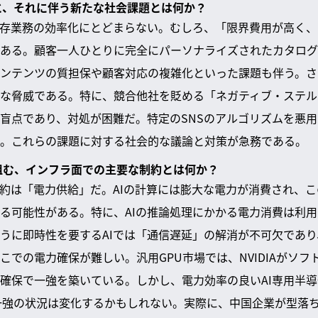
値と、それに伴う新たな社会課題とは何か？
既存業務の効率化にとどまらない。むしろ、「限界費用が高く
ある。顧客一人ひとりに完全にパーソナライズされたカタログ
ンテンツの質担保や顧客対応の複雑化といった課題も伴う。さ
な脅威である。特に、競合他社を貶める「ネガティブ・ステル
盲点であり、対処が困難だ。特定のSNSのアルゴリズムを悪
。これらの課題に対する社会的な議論と対策が急務である。
を阻む、インフラ面での主要な制約とは何か？
制約は「電力供給」だ。AIの計算には膨大な電力が消費され、
る可能性がある。特に、AIの推論処理にかかる電力消費は利
うに即時性を要するAIでは「通信遅延」の解消が不可欠であ
での電力確保が難しい。汎用GPU市場では、NVIDIAがソフ
確保で一強を築いている。しかし、電力効率の良いAI専用半
A一強の状況は変化するかもしれない。実際に、中国企業が型落ち