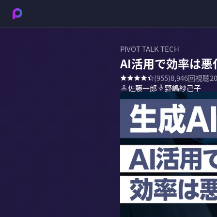
PIVOT TALK TECH
AI活用で効率は悪
(
955
)
8,946
回視聴
2
佐藤一郎
野嶋紗己子