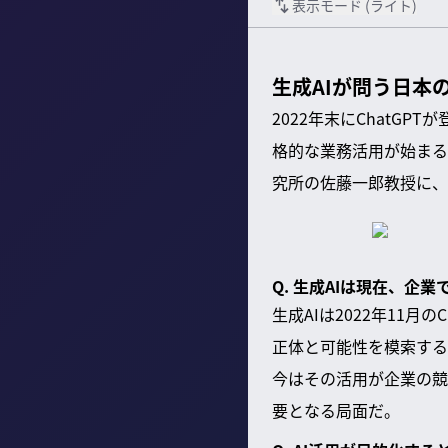
表示モード (
ライト
)
生成AIが問う日本
2022年末にChatG
格的な業務活用が始まる
究所の佐藤一郎教授に、
Q. 生成AIは現在、
生成AIは2022年11月
正体と可能性を模索する
今はその活用が企業の競
要となる局面だ。