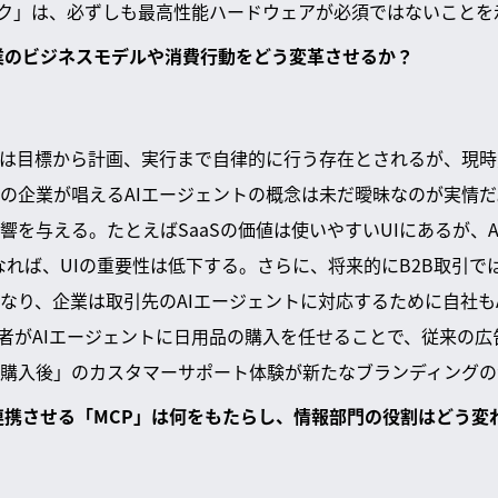
ショック」は、必ずしも最高性能ハードウェアが必須ではないこと
は企業のビジネスモデルや消費行動をどう変革させるか？
トは目標から計画、実行まで自律的に行う存在とされるが、現
の企業が唱えるAIエージェントの概念は未だ曖昧なのが実情
響を与える。たとえばSaaSの価値は使いやすいUIにあるが、
なれば、UIの重要性は低下する。さらに、将来的にB2B取引では
なり、企業は取引先のAIエージェントに対応するために自社も
者がAIエージェントに日用品の購入を任せることで、従来の広告
購入後」のカスタマーサポート体験が新たなブランディングの
ムを連携させる「MCP」は何をもたらし、情報部門の役割はどう変