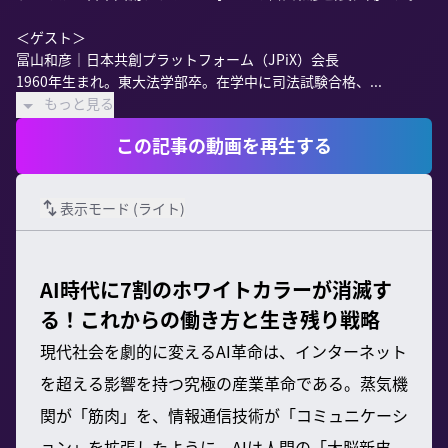
＜ゲスト＞

冨山和彦｜日本共創プラットフォーム（JPiX）会長

1960年生まれ。東大法学部卒。在学中に司法試験合格、...
もっと見る
この記事の動画を再生する
表示モード (
ライト
)
AI時代に7割のホワイトカラーが消滅す
る！これからの働き方と生き残り戦略
現代社会を劇的に変えるAI革命は、インターネット
を超える影響を持つ究極の産業革命である。蒸気機
関が「筋肉」を、情報通信技術が「コミュニケーシ
ョン」を拡張したように、AIは人間の「大脳新皮