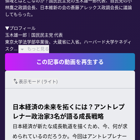
領域とはどこなのか？国民民主党の玉木雄一郎代表、自民党の小
林鷹之政調会長、日本維新の会の斎藤アレックス政調会長に議論
してもらった。

▼プロフィール

玉木雄一郎｜国民民主党 代表

東京大学法学部卒業後、大蔵省に入省。ハーバード大学ケネディ
スク...
もっと見る
この記事の動画を再生する
表示モード (
ライト
)
日本経済の未来を拓くには？アントレプ
レナー政治家3名が語る成長戦略
日本経済が新たな成長軌道を描くため、今、何が求
められているのだろうか。今回はアントレプレナー