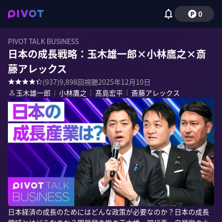
0
PIVOT TALK BUSINESS
日本の成長戦略：玉木雄一郎×小林鷹之×斎
藤アレックス
(
937
)
9,898
回視聴
2025年12月10日
玉木雄一郎
｜
小林鷹之
｜
髙島宏平
｜
斎藤アレックス
日本経済の成長のためにはどんな政策が必要なのか？日本の成長