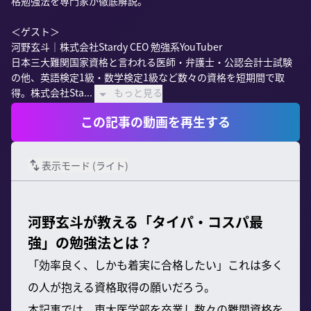
格勉強法を専門家が徹底解説。

＜ゲスト＞

河野玄斗｜株式会社Stardy CEO 勉強系YouTuber

日本三大難関国家資格と言われる医師・弁護士・公認会計士試験
の他、英語検定1級・数学検定1級など数々の資格を短期間で取
得。株式会社Sta...
もっと見る
この記事の動画を再生する
表示モード (
ライト
)
河野玄斗が教える「タイパ・コスパ最
強」の勉強法とは？
「効率良く、しかも着実に合格したい」これは多く
の人が抱える資格取得の願いだろう。
本記事では、東大医学部を卒業し数々の難関資格を