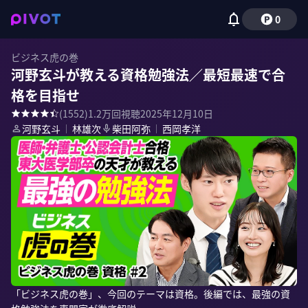
0
ビジネス虎の巻
河野玄斗が教える資格勉強法／最短最速で合
格を目指せ
(
1552
)
1.2万
回視聴
2025年12月10日
河野玄斗
｜
林雄次
柴田阿弥
｜
西岡孝洋
「ビジネス虎の巻」、今回のテーマは資格。後編では、最強の資