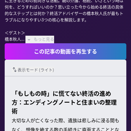
に生きるための前向きな活動。親の介護、相続、いざという時は
何を、どうすればいいのか？思い立った今から始める終活の具体
的なステップとは何か？終活アドバイザーの橋本秋人氏が最もト
ラブルになりやすい3つの核心を解説します。

＜ゲスト＞

橋本秋人...
もっと見る
この記事の動画を再生する
表示モード (
ライト
)
「もしもの時」に慌てない終活の進め
方：エンディングノートと住まいの整理
術
大切な人が亡くなった際、遺族は悲しみに浸る間も
なく、想像を絶する数の手続きに直面することとな