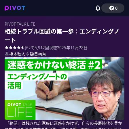
0
PIVOT TALK LIFE
相続トラブル回避の第一歩：エンディングノ
ート
(
623
)
5,912
回視聴
2025年11月28日
橋本秋人
磯貝初奈
 「終活」は残された家族に迷惑をかけず、自らの長寿時代を豊か