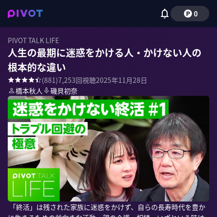
0
PIVOT TALK LIFE
人生の最期に迷惑をかける人・かけない人の
根本的な違い
(
881
)
7,253
回視聴
2025年11月28日
橋本秋人
磯貝初奈
 「終活」は残された家族に迷惑をかけず、自らの長寿時代を豊か