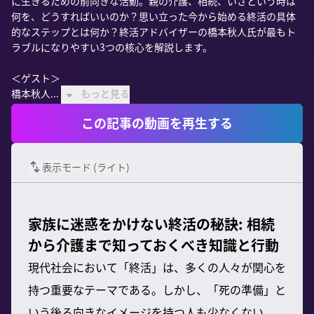
に生きるための前向きな活動。親の介護、相続、いざという時は
何を、どうすればいいのか？思い立った今から始める終活の具体
的なステップとは何か？終活アドバイザーの橋本秋人氏が最もト
ラブルになりやすい3つの核心を解説します。

＜ゲスト＞

橋本秋人...
もっと見る
この記事の動画を再生する
表示モード (
ライト
)
家族に迷惑をかけない終活の秘訣: 相続
から介護まで知っておくべき知識と行動
現代社会において「終活」は、多くの人々が関心を
持つ重要なテーマである。しかし、「死の準備」と
いう後ろ向きなイメージを持つ人も少なくない。