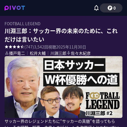
0
FOOTBALL LEGEND
川淵三郎：サッカー界の未来のために、これ
だけは言いたい
(
747
)
3,542
回視聴
2025年11月30日
播戸竜二
｜
松井大輔
｜
川淵三郎
佐々木紀彦
サッカー界のレジェンドたちに“サッカーの真髄”を語ってもら