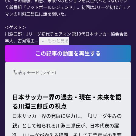
い、その経験、知恵、未来へのビジョンを次世代へとつないでい
く新番組「フットボールレジェンド」。初回はJリーグ初代チェア
マンの川淵三郎氏に話を聞いた。

＜ゲスト＞

川淵三郎｜Jリーグ初代チェアマン 第10代日本サッカー協会会長

早大、古河電工...
もっと見る
この記事の動画を再生する
表示モード (
ライト
)
日本サッカー界の過去・現在・未来を語
る川淵三郎氏の視点
日本サッカー界の発展に尽力し、「Jリーグ生みの
親」として知られる川淵三郎氏が、日本代表の躍
進、Jリーグが抱える課題、そして若手育成の重要