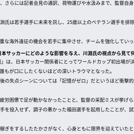
、さらには記者会見の通訳、荷物運びや水汲みまで、監督自身
淵氏は若手選手に未来を託し、25歳以上のベテラン選手を排
重な海外遠征の機会を若手に集中させ、チームを強化していっ
は日本サッカーにどのような影響を与え、川淵氏の視点から見て
悲劇」は、日本サッカー関係者にとってワールドカップ初出場が
誰もが口にしたくないほどの深いトラウマとなった。
後の失点シーンについては「記憶がゼロ」だというほど衝撃的
疲労困憊で足が動かなかったことと、監督の采配ミスが挙げら
手を投入せず、調子の悪かった福田選手を起用したことが、試
稼ぎをするしたたかさがなく、心身ともに限界を迎えていたと