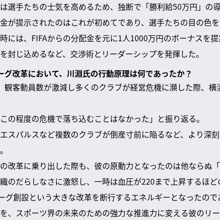
は選手たちの士気を高めるため、独断で「勝利給50万円」の
金が提示されたのはこれが初めてであり、選手たちの目の色を
時には、FIFAからの分配金を元に1人1000万円のボーナスを
を封じ込めるなど、交渉術とリーダーシップを発揮した。
Bリーグ改革において、川淵氏の行動原理は何であったか？
、観客動員数が激減し多くのクラブが経営危機に瀕した際、横
この程度の危機で落ち込むことはなかった」と振り返る。
エスパルスなど複数のクラブが倒産寸前に陥るなど、より深刻
。
の改革に乗り出した際も、彼の原動力となったのは他ならぬ「
織のだらしなさに激怒し、一時は血圧が220まで上昇するほど
ーグ創設という大きな改革を断行するエネルギーとなったので
を、スポーツ界の未来のための強力な推進力に変える彼のリー