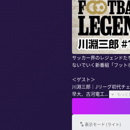
サッカー界のレジェンドた
ないでいく新番組「フット
＜ゲスト＞

川淵三郎｜Jリーグ初代チェ
早大、古河電工...
もっと
表示モード (
ライト
)