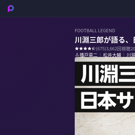
FOOTBALL LEGEND
川淵三郎が語る、
(
675
)
3,662
回視聴
2
播戸竜二
松井大輔
川
｜
｜