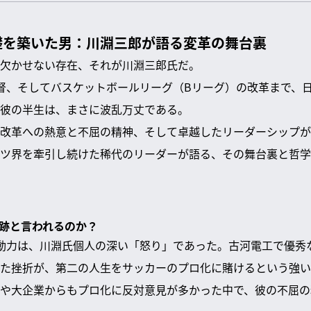
礎を築いた男：川淵三郎が語る変革の舞台裏
欠かせない存在、それが川淵三郎氏だ。
督、そしてバスケットボールリーグ（Bリーグ）の改革まで、
彼の半生は、まさに波乱万丈である。
改革への熱意と不屈の精神、そして卓越したリーダーシップが
ツ界を牽引し続けた稀代のリーダーが語る、その舞台裏と哲学
奇跡と言われるのか？
動力は、川淵氏個人の深い「怒り」であった。古河電工で優秀
た挫折が、第二の人生をサッカーのプロ化に賭けるという強い
や大企業からもプロ化に反対意見が多かった中で、彼の不屈の