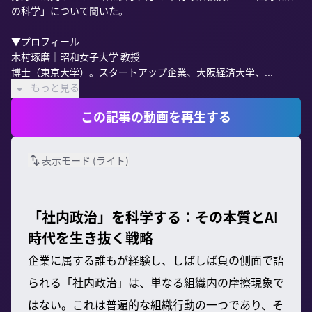
の科学」について聞いた。

▼プロフィール

木村琢磨｜昭和女子大学 教授

博士（東京大学）。スタートアップ企業、大阪経済大学、...
もっと見る
この記事の動画を再生する
表示モード (
ライト
)
「社内政治」を科学する：その本質とAI
時代を生き抜く戦略
企業に属する誰もが経験し、しばしば負の側面で語
られる「社内政治」は、単なる組織内の摩擦現象で
はない。これは普遍的な組織行動の一つであり、そ