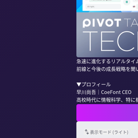
急速に進化するリアルタイム
前線と今後の成長戦略を聞い
▼プロフィール

早川尚吾｜CoeFont CEO

高校時代に情報科学、特に機
表示モード (
ライト
)