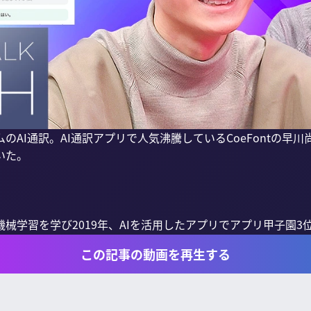
のAI通訳。AI通訳アプリで人気沸騰しているCoeFontの早川
た。

械学習を学び2019年、AIを活用したアプリでアプリ甲子園3位入
この記事の動画を再生する