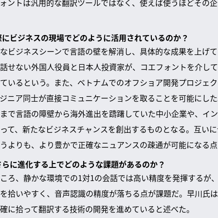
ォントは汎用的な翻訳ツールではなく、使えば使うほどその企
、実際にビジネスの現場でどのように活用されているのか？
なビジネスシーンで言語の壁を解消し、具体的な成果を上げて
話せない外国人役員と日本人投資家が、コエフォントを介して
ているという。また、ベトナムでのオフショア開発プロジェク
ジニア同士が直接コミュニケーションを取ることを可能にした
まで言語の障壁から海外進出を躊躇していた中小企業や、イン
って、新たなビジネスチャンスを創出するものとなる。互いに
うよりも、より豊かで正確なニュアンスの疎通が可能になる点
術がさらに進化する上でどのような課題があるのか？
ころ、静かな環境での1対1の会話では高い精度を発揮するが
を拾いやすく、音声認識の精度が落ちる点が課題だ。早川氏は
確に拾って翻訳する技術の開発を進めていると述べた。