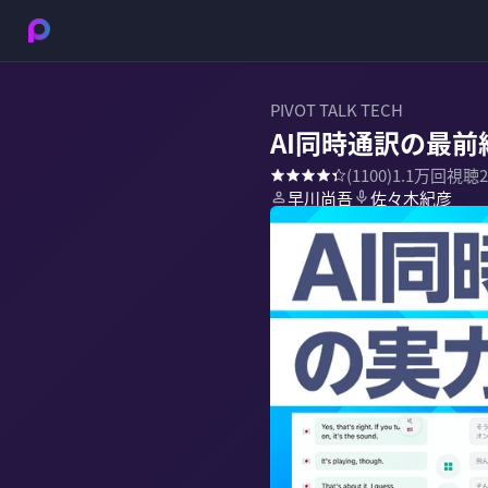
PIVOT TALK TECH
AI同時通訳の最前線
(
1100
)
1.1万
回視聴
早川尚吾
佐々木紀彦