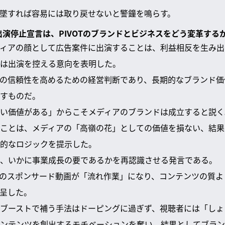
墜すれば容易には取り戻せないと警鐘を鳴らす。
出演停止宣言は、PIVOTのブランドとビジネスをどう変革する
ィアの顔として広告案件に出演することは、利益相反を生み出
は出演を控える意向を表明した。
の信頼性を高めるための経営判断であり、長期的なブランド価
すものだ。
い価値がある」からこそメディアのブランドは成立すると説く
ことは、メディアの「高嶺の花」としての価値を損ない、結果
的なロジックを提示した。
、いかに事業成長の要であるかを再認識させる発言である。
OTのスポンサード動画が「流れ作業」になり、コンテンツの質
呈した。
ブーストで補う手法はドーピングに過ぎず、視聴者には「しょ
ンテンツを創出するモチベーションを奪い、結果としてブラン