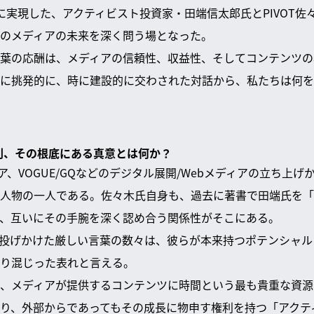
に実現した、アクティビスト投資家・田端信太郎氏とPIVOT佐
のメディアの未来を深く問う場となった。
葉の応酬は、メディアの信頼性、収益性、そしてコンテンツの
に挑発的に、時に建設的に交わされた対話から、私たちは何を
な批判、その根底にある真意とは何か？
ア、VOGUE/GQなどのデジタル展開/Webメディアの立ち上
人物の一人である。佐々木氏自身も、過去に著書で田端氏を「
、互いにその手腕を深く認め合う関係性がそこにある。
して投げかけた厳しい言葉の数々は、彼らが本来持つポテンシャ
り混じった表れと言える。
、メディアが提供するコンテンツに時間という最も貴重な資源
り、外部からであってもその成長に物申す権利を持つ「アクテ