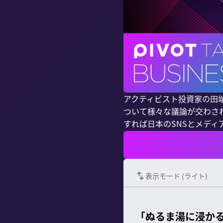
アクティビスト投資家の田端
ついて様々な議論が交わされ
すれば日本のSNSとメディ
表示モード (
ライト
)
「ぬるま湯に浸かる