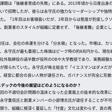
課題は「後継者育成の失敗」にある。2013年頃から日産出身
いで招聘したが、彼らは永守氏の強力なリーダーシップや独特
た。「1年目はお客様扱いだが、2年目からは態度が豹変しク
、創業者のスタイルが組織に定着せず、「後継者難」企業とし
の退任は、会社の命運を分ける「分水嶺」となった。市場は、カ
、永守氏が最も重視した株価はピーク時の約8兆円から、現在約
社外取締役の過半数が役所のOBや大学教授であり、実務経験
が限られていた。永守氏が株主総会で「イエスマンはダメだが
、経営に都合の良い人物が選任され、ガバナンスが完全に形骸
、ニデックの今後の展望はどのようになるのか？
回の不適切会計問題の温床となった企業風土の抜本的な改革に
永守重信氏と創業メンバーの小部博志氏が退任することが不可
限り、組織に根深く蔓延した「忖度」文化は変わらず、真の再