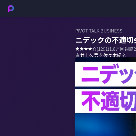
PIVOT TALK BUSINESS
ニデックの不適切
(
1291
)
1.8万
回視聴
井上久男
佐々木紀彦