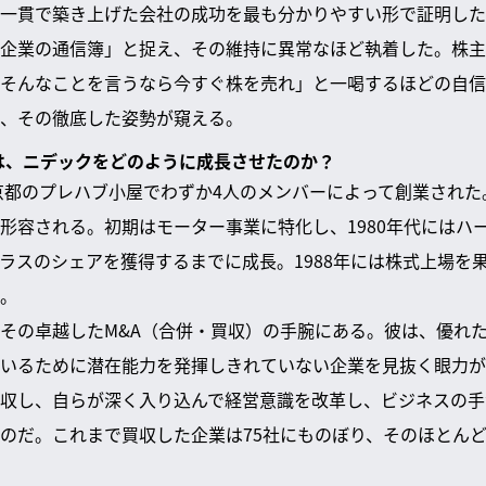
一貫で築き上げた会社の成功を最も分かりやすい形で証明した
企業の通信簿」と捉え、その維持に異常なほど執着した。株主
そんなことを言うなら今すぐ株を売れ」と一喝するほどの自信
、その徹底した姿勢が窺える。
氏は、ニデックをどのように成長させたのか？
に京都のプレハブ小屋でわずか4人のメンバーによって創業され
形容される。初期はモーター事業に特化し、1980年代にはハ
ラスのシェアを獲得するまでに成長。1988年には株式上場を
。
その卓越したM&A（合併・買収）の手腕にある。彼は、優れ
いるために潜在能力を発揮しきれていない企業を見抜く眼力が
収し、自らが深く入り込んで経営意識を改革し、ビジネスの手
のだ。これまで買収した企業は75社にものぼり、そのほとん