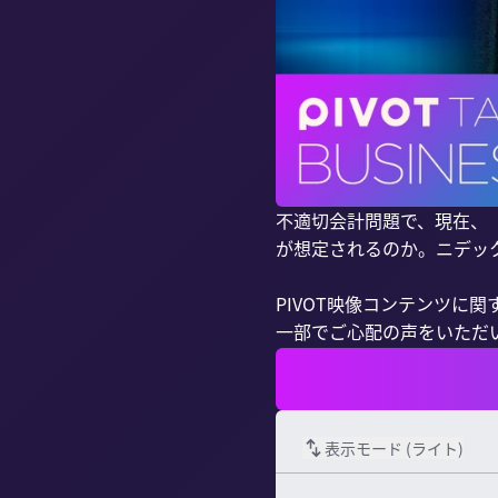
不適切会計問題で、現在、
が想定されるのか。ニデッ
PIVOT映像コンテンツに関
一部でご心配の声をいただいて
表示モード (
ライト
)