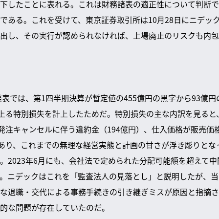
下したことに表れる。これは財務諸表の適正性について判断で
である。これを受けて、東京証券取引所は10月28日にニデッ
出し、その実行が認められなければ、上場廃止のリスクも内包
算発表では、第1四半期決算が暫定値の455億円の黒字から93億
に上る特別損失を計上したためだ。特別損失の主な内訳を見ると
、発注キャンセルに伴う違約金（194億円）、仕入価格が販売価
があり、これまでの無理な経営実態と計画の甘さが浮き彫りとな
。2023年6月にも、会社法で定められた分配可能額を超えて
。ニデックはこれを「監査法人の見落とし」と説明したが、当
な退職・交代による事務手続きの引き継ぎミスが原因と指摘さ
的な問題が存在していたのだ。