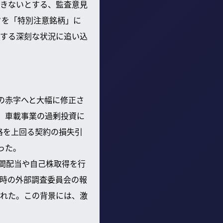
きないとする、監査意見
クを「特別注意銘柄」に
する深刻な状況に追い込
円の赤字へと大幅に修正さ
、車載事業の過剰投資に
格を上回る契約の損失引
った。
中間配当や自己株取得を行
時の外部調査委員会の報
れた。この背景には、激