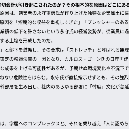
不適切会計が引き起こされたのか？その根本的な原因はどこにあ
原因は、創業者の永守重信氏が作り上げた独特な企業風土に帰
の原因を「短期的な収益を重視しすぎた」「プレッシャーのあ
業績の低下を許さないという永守氏の経営姿勢が、従業員に過
する土壌を形成したのだ。
」と部下を鼓舞し、その要求は「ストレッチ」と呼ばれる無理
東芝の粉飾決算の一因となり、カルロス・ゴーン氏の日産再建
な成果を上げる可能性があるが、予期せぬ環境変化や不況下で
ねない危険性をはらむ。永守氏が直接指示せずとも、その強烈
幹部層を生み出し、社内のあらゆる部署に「忖度」文化が蔓延
は、学歴へのコンプレックスと、それを乗り越え「人に認めら