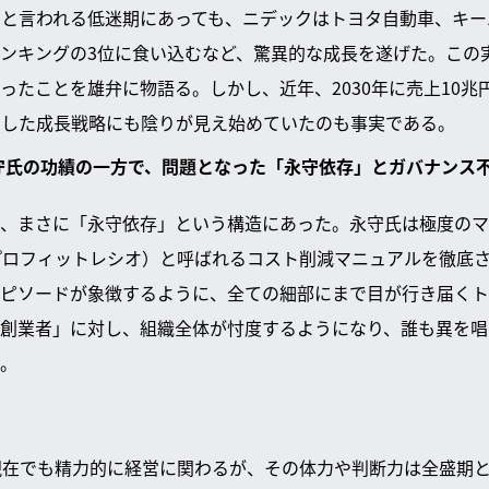
」と言われる低迷期にあっても、ニデックはトヨタ自動車、キ
ンキングの3位に食い込むなど、驚異的な成長を遂げた。この
ったことを雄弁に物語る。しかし、近年、2030年に売上10兆
とした成長戦略にも陰りが見え始めていたのも事実である。
永守氏の功績の一方で、問題となった「永守依存」とガバナンス
、まさに「永守依存」という構造にあった。永守氏は極度のマ
プロフィットレシオ）と呼ばれるコスト削減マニュアルを徹底
ピソードが象徴するように、全ての細部にまで目が行き届くト
創業者」に対し、組織全体が忖度するようになり、誰も異を唱
。
現在でも精力的に経営に関わるが、その体力や判断力は全盛期