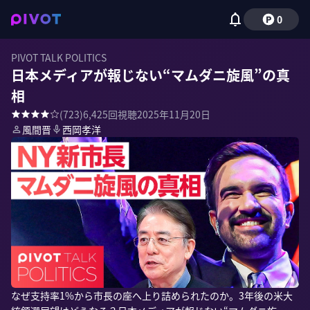
0
PIVOT TALK POLITICS
日本メディアが報じない“マムダニ旋風”の真
相
(
723
)
6,425
回視聴
2025年11月20日
風間晋
西岡孝洋
なぜ支持率1%から市長の座へ上り詰められたのか。3年後の米大