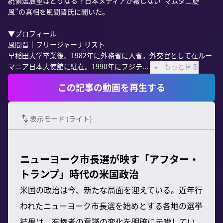
統領選展望はどうなる？日本メディアが報じない“マムダニ旋
風”の真相を風間晋氏に聞いた。

▼プロフィール

風間晋｜フリージャーナリスト

早稲田大学卒業後、1982年に外務省に入省。外交官として在ルー
マニア日本大使館に駐在。1990年にフジテ...
もっと見る
この記事の動画を再生する
表示モード (
ライト
)
ニューヨーク市長選が映す「アフター・
トランプ」時代の米国政治
米国の政治は今、新たな局面を迎えている。近年行
われたニューヨーク市長選を始めとする各地の選挙
結果は、有権者の意識の変化を明確に示唆してい