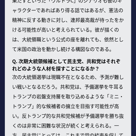
果たすといった「ウルトラC」のシナリオも彼のキ
ャラクターであればあり得る話ではあるが、憲法の
精神に反する動きに対し、連邦最高裁が待ったをか
ける可能性が高いと考えられている。彼が描くの
は、大統領職という公式の座を離れても、依然とし
て米国の政治を動かし続ける構図なのである。
Q. 次期大統領候補として民主党、共和党はそれぞ
れどのような人材を探すことになるか？
次の大統領選挙は現職不在となるため、予測が難し
い戦いとなるだろう。共和党は、予備選挙を牛耳る
トランプの岩盤支持層を取り込めるような「ミニ・
トランプ」的な候補者の擁立を目指す可能性が高
い。反トランプ的な共和党候補が予備選挙を勝ち抜
くのは非常に困難な状況が続くと考えられる。一
方、民主党にとっては、これまで党の結束を促して