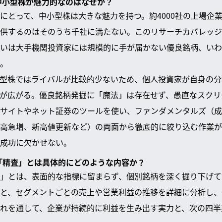
て中小型株が魅力的なのはなぜか？
にとって、中小型株は大きな魅力を持つ。約4000社の上場企
供するのはそのうち千社に満たない。このリサーチカバレッジ
いは大手機関投資家には規模的に手が届かない優良銘柄、いわ
。
型株ではライバルが比較的少ないため、個人投資家が自身の分
が広がる。優良銘柄発掘に「魔法」は存在せず、愚直なスクリ
サイトやネット証券のツールを使い、ファンダメンタルズ（成
高急増、新高値更新など）の両面から徹底的に絞り込む作業が
成功に欠かせない。
の「精査」とは具体的にどのような内容か？
」とは、表面的な指標に留まらず、個別銘柄を深く掘り下げて
と、セグメントごとの売上や営業利益の推移を詳細に分析し、
れを通して、企業が持続的に利益を生み出す実力と、次の四半