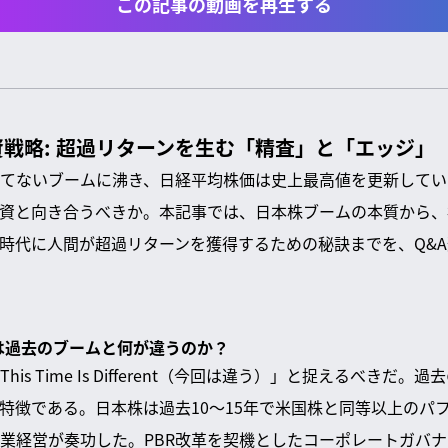
この記事の動画を再生する
資戦略: 超過リターンを生む「精査」と「エッジ」
てないブームに沸き、日経平均株価は史上最高値を更新してい
資と向き合うべきか。本記事では、日本株ブームの本質から、
盛時代に人間が超過リターンを獲得するための秘訣までを、Q&
ムは過去のブームと何が違うのか？
is Time Is Different（今回は違う）」と捉えるべきだ
特徴である。日本株は過去10〜15年で米国株と同等以上のパ
業経営が奏功した。PBR改革を契機としたコーポレートガバ