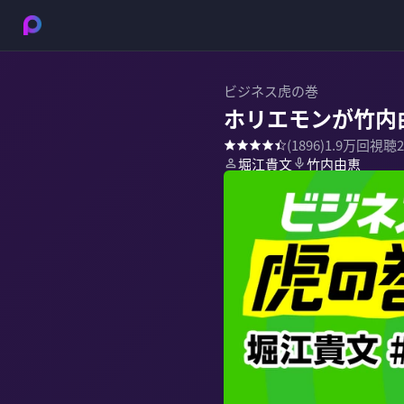
ビジネス虎の巻
ホリエモンが竹内
(
1896
)
1.9万
回視聴
堀江貴文
竹内由恵