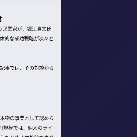
言
う起業家が、堀江貴文氏
体的な成功戦略が次々と
記事では、その対談から
本物の事業として認めら
円規模では、個人のライ