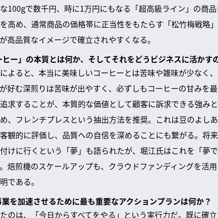
な100gで数千円、時に1万円にもなる「超高級ライン」の商
を高め、通常商品の価格帯に正当性をもたらす「松竹梅戦略」
が高品質なイメージで確立されやすくなる。
コーヒー」の本質とは何か、そしてそれをどうビジネスに活かす
によると、本当に美味しいコーヒーとは苦味や雑味が少なく、
が好む深煎りは苦味が出やすく、必ずしもコーヒーの甘みを最
追求することが、本質的な価値として顧客に訴求できる強みと
め、フレンチプレスという抽出方法を推奨。これは豆のよしあ
客観的に評価し、品質への自信を深めることにも繋がる。将来
付けに行くという「夢」も語られたが、堀江氏はこれを「夢で
。焙煎機のスケールアップも、クラウドファンディングを活用
明である。
、事業を加速させるために最も重要なアクションプランは何か？
たのは、「今日からすべてをやる」という実行力だ。既に確立