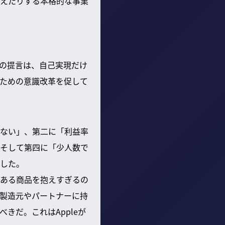
えたりする本格的な事業
の提言は、自己実現だけ
ための意識改革を促して
ない」、第二に「利益率
そして第四に「少人数で
した。
ある商品を抱えすぎるの
製造元やパートナーに持
きだ。これはAppleが