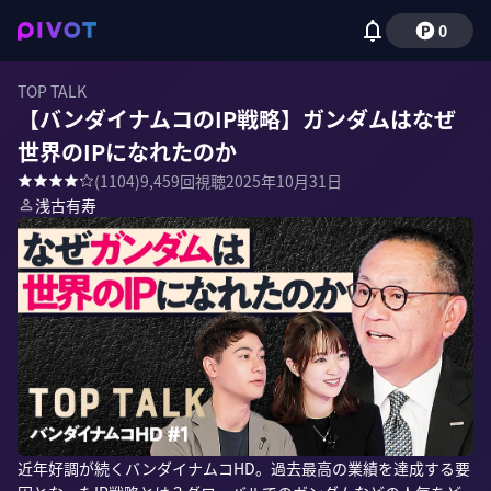
0
TOP TALK
【バンダイナムコのIP戦略】ガンダムはなぜ
世界のIPになれたのか
(
1104
)
9,459
回視聴
2025年10月31日
浅古有寿
近年好調が続くバンダイナムコHD。過去最高の業績を達成する要