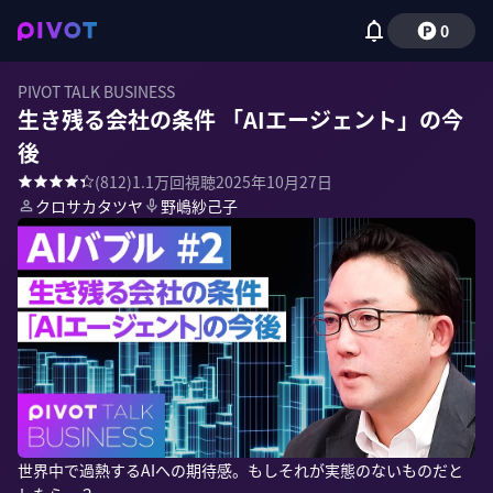
0
PIVOT TALK BUSINESS
生き残る会社の条件 「AIエージェント」の今
後
(
812
)
1.1万
回視聴
2025年10月27日
クロサカタツヤ
野嶋紗己子
世界中で過熱するAIへの期待感。もしそれが実態のないものだと