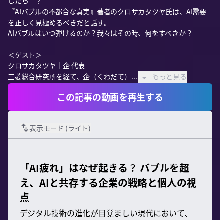
したら—？

『AIバブルの不都合な真実』著者のクロサカタツヤ氏は、AI需要
を正しく見極めるべきだと話す。

AIバブルはいつ弾けるのか？我々はその時、何をすべきか？

＜ゲスト＞

クロサカタツヤ｜企 代表

三菱総合研究所を経て、企（くわだて）...
もっと見る
この記事の動画を再生する
表示モード (
ライト
)
「AI疲れ」はなぜ起きる？ バブルを超
え、AIと共存する企業の戦略と個人の視
点
デジタル技術の進化が目覚ましい現代において、