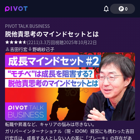
0
PIVOT TALK BUSINESS
脱他責思考のマインドセットとは
(
2211
)
3.3万
回視聴
2025年10月22日
吉田行宏
野嶋紗己子
転職や昇進など、キャリアの悩みは尽きない。

ガリバーインターナショナル（現・IDOM）経営にも携わった吉田
行宏氏は、成長する人としない人の差に「ブレーキ」の存在があ