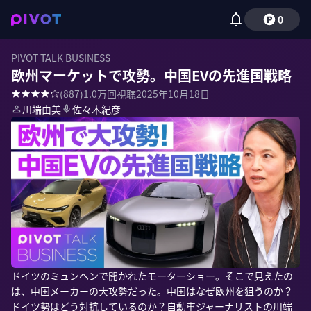
0
PIVOT TALK BUSINESS
欧州マーケットで攻勢。中国EVの先進国戦略
(
887
)
1.0万
回視聴
2025年10月18日
川端由美
佐々木紀彦
ドイツのミュンヘンで開かれたモーターショー。そこで見えたの
は、中国メーカーの大攻勢だった。中国はなぜ欧州を狙うのか？
ドイツ勢はどう対抗しているのか？自動車ジャーナリストの川端