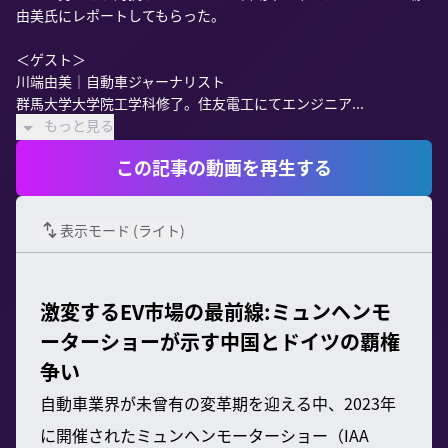
由美氏にレポートしてもらった。

＜ゲスト＞

川端由美｜自動車ジャーナリスト

群馬大学大学院工学科修了。住友電工にてエンジニア...
もっと見る
この記事の動画を再生する
表示モード (
ライト
)
激変するEV市場の最前線:ミュンヘンモ
ーターショーが示す中国とドイツの覇権
争い
自動車業界が未曾有の変革期を迎える中、2023年
に開催されたミュンヘンモーターショー（IAA