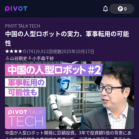
0
PIVOT TALK TECH
中国の人型ロボットの実力、軍事転用の可能
性
(
741
)
9,911
回視聴
2025年10月17日
山谷剛史
小手森千紗
中国が人型ロボット開発に巨額投資。3年で投資額5倍の背景にあ