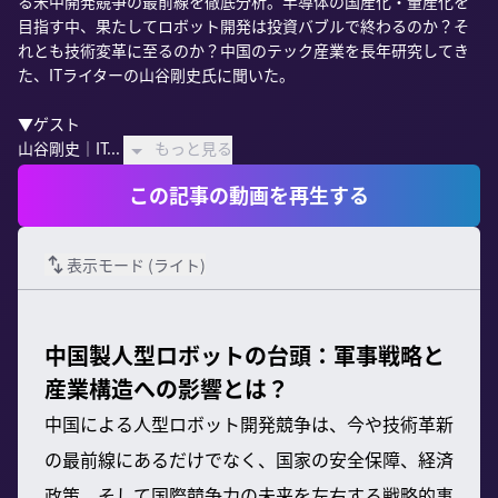
る米中開発競争の最前線を徹底分析。半導体の国産化・量産化を
目指す中、果たしてロボット開発は投資バブルで終わるのか？そ
れとも技術変革に至るのか？中国のテック産業を長年研究してき
た、ITライターの山谷剛史氏に聞いた。

▼ゲスト

山谷剛史｜IT...
もっと見る
この記事の動画を再生する
表示モード (
ライト
)
中国製人型ロボットの台頭：軍事戦略と
産業構造への影響とは？
中国による人型ロボット開発競争は、今や技術革新
の最前線にあるだけでなく、国家の安全保障、経済
政策、そして国際競争力の未来を左右する戦略的事