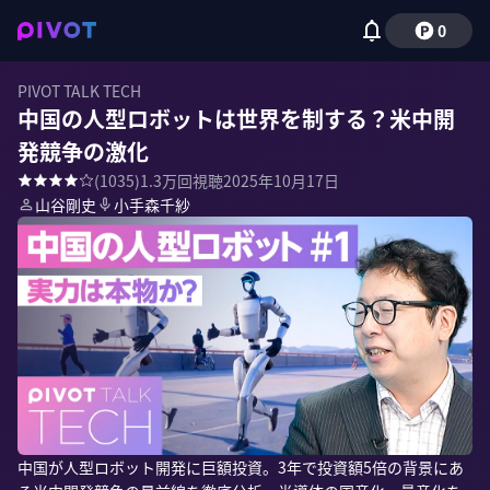
0
PIVOT TALK TECH
中国の人型ロボットは世界を制する？米中開
発競争の激化
(
1035
)
1.3万
回視聴
2025年10月17日
山谷剛史
小手森千紗
中国が人型ロボット開発に巨額投資。3年で投資額5倍の背景にあ