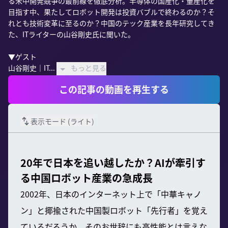
る米中開発競争の最前線を徹底分析。半導体の国産化・量産化を
目指す中、果たしてロボット開発は投資バブルで終わるのか？そ
れとも技術変革に至るのか？中国のテック産業を長年研究してき
た、ITライターの山谷剛史氏に聞いた。

▼ゲスト

山谷剛史｜IT...
もっと見る
この記事の動画を再生する
表示モード (
ライト
)
20年で日本を追い越したか？AIが牽引す
る中国ロボット産業の急成長
2002年、日本のインターネット上で「中華キャノ
ン」と揶揄された中国製ロボット「先行者」を覚え
ているだろうか。そのお世辞にも高性能とは言えな