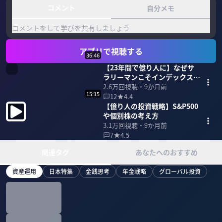
コメント
自分メモ
コメントをして学びを共有しましょう
アプリで視聴する
36:46
【23年間で億り人に】なぜサ
ラリーマンこそインデックス投
資なのか
2.6万
回視聴・
9か月前
15:15
12
4.4
【億り人の投資戦略】S&P500
や個別株の考え方
3.1万
回視聴・
9か月前
7
4.5
関連タグ
あなたへのおすすめ
資産運用
日本特集
金銭思考
年金戦略
グローバル投資