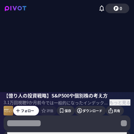
0
水瀬ケンイチ
【億り人の投資戦略】S&P500や個別株の考え方
柴田阿弥
もっと見る
3.1万
回視聴
9か月前
今では一般的になったインデックス投資。長期で続けていくにあたり、モチベーションの維持や下落時の心構えはどのように考えれば良いのか？実際に23年間のインデックス投資で「億り人」になった、個人投資家の水瀬ケンイチ氏に聞いた。 ▼プロフィール 水瀬ケンイチ｜個人投資家 都内IT企業会社員にして下町の個人投資家。2005年より投資ブログ「梅屋敷商店街のランダム・ウォーカー」を執筆し、インデックス投資のバイブル的ブログに。インデックス投資の代名詞となった「ほったらかし投資術」（朝日新書）では、経済評論家の山崎元氏（故人）と共著、ベストセラーに。著書に『お金は寝かせて増やしなさい』（フォレスト出版）など。 ▼参考書籍 『彼はそれを「賢者の投資術」と言った』
フォロー
評価
保存
ダウンロード
共有