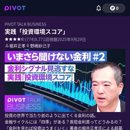
0
PIVOT TALK BUSINESS
実践「投資環境スコア」
(
774
)
9,771
回視聴
2025年9月29日
堀井正孝
野嶋紗己子
投資の世界で当たり前のように出てくる金利の話。

金融サイクルには「四季」がある？長短金利差ってどうみるの？

『金利を見れば投資はうまくいく』著者の堀井正孝氏による超基