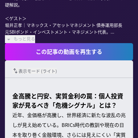
礎解説。

＜ゲスト＞

堀井正孝｜マネックス・アセットマネジメント 債券運用部長

元SBIボンド・インベストメント・マネジメント代表。...
もっと見る
この記事の動画を再生する
表示モード (
ライト
)
金高騰と円安、実質金利の罠：個人投資
家が見るべき「危機シグナル」とは？
近年、金価格が高騰し、世界経済に新たな波乱の兆
しが見え始めている。BRICs時代の教訓や現在の日
本を取り巻く金融環境、さらには見えにくい「実質